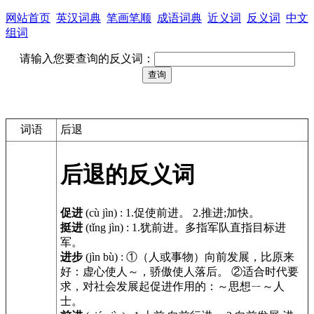
网站首页
英汉词典
笔画笔顺
成语词典
近义词
反义词
中文
组词
请输入您要查询的反义词：
词语
后退
后退的反义词
促进
(cù jìn)
:
1.促使前进。 2.推进;加快。
挺进
(tǐng jìn)
:
1.犹前进。多指军队直指目标进
军。
进步
(jìn bù)
:
①（人或事物）向前发展，比原来
好：虚心使人～，骄傲使人落后。 ②适合时代要
求，对社会发展起促进作用的：～思想ㄧ～人
士。