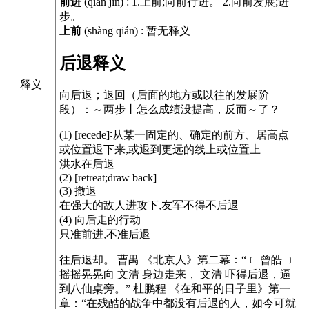
前进
(qián jìn)
:
1.上前;向前行进。 2.向前发展;进
步。
上前
(shàng qián)
:
暂无释义
后退释义
释义
向后退；退回（后面的地方或以往的发展阶
段）：～两步丨怎么成绩没提高，反而～了？
(1)
[recede]
∶从某一固定的、确定的前方、居高点
或位置退下来,或退到更远的线上或位置上
洪水在后退
(2) [retreat;draw back]
(3) 撤退
在强大的敌人进攻下,友军不得不后退
(4) 向后走的行动
只准前进,不准后退
往后退却。 曹禺
《北京人》
第二幕：“﹝ 曾皓 ﹞
摇摇晃晃向 文清 身边走来， 文清 吓得后退，逼
到八仙桌旁。” 杜鹏程
《在和平的日子里》
第一
章：“在残酷的战争中都没有后退的人，如今可就