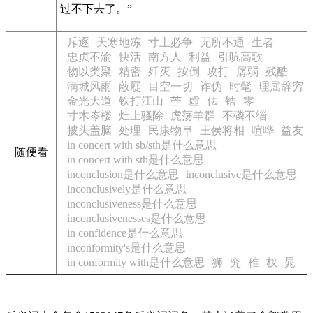
过不下去了。”
斥逐
天寒地冻
寸土必争
无所不通
生者
忠贞不渝
快活
南方人
利益
引吭高歌
物以类聚
精密
歼灭
按倒
攻打
孱弱
残酷
满城风雨
蔽屣
目空一切
诈伪
时髦
理屈辞穷
金光大道
铁打江山
苎
虛
佉
锆
零
寸木岑楼
灶上骚除
虎荡羊群
不磷不缁
披头盖脑
处理
民康物阜
王侯将相
喧哗
益友
in concert with sb/sth是什么意思
随便看
in concert with sth是什么意思
inconclusion是什么意思
inconclusive是什么意思
inconclusively是什么意思
inconclusiveness是什么意思
inconclusivenesses是什么意思
in confidence是什么意思
inconformity's是什么意思
in conformity with是什么意思
狮
究
稚
杈
晁