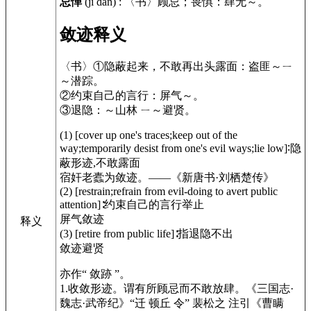
忌惮
(jì dàn)
:
〈书〉顾忌；畏惧：肆无～。
敛迹释义
〈书〉①隐蔽起来，不敢再出头露面：盗匪～ㄧ
～潜踪。
②约束自己的言行：屏气～。
③退隐：～山林 ㄧ～避贤。
(1) [cover up one's traces;keep out of the
way;temporarily desist from one's evil ways;lie low]∶隐
蔽形迹,不敢露面
宿奸老蠹为敛迹。——
《新唐书·刘栖楚传》
(2) [restrain;refrain from evil-doing to avert public
attention]∶约束自己的言行举止
屏气敛迹
释义
(3)
[retire from public life]
∶指退隐不出
敛迹避贤
亦作“ 敛跡 ”。
1.收敛形迹。谓有所顾忌而不敢放肆。
《三国志·
魏志·武帝纪》
“迁 顿丘 令” 裴松之 注引
《曹瞒