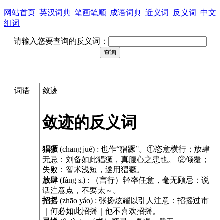
网站首页
英汉词典
笔画笔顺
成语词典
近义词
反义词
中文
组词
请输入您要查询的反义词：
词语
敛迹
敛迹的反义词
猖獗
(chāng jué)
:
也作“猖蹶”。①恣意横行；放肆
无忌：刘备如此猖獗，真腹心之患也。 ②倾覆；
失败：智术浅短，遂用猖獗。
放肆
(fàng sì)
:
（言行）轻率任意，毫无顾忌：说
话注意点，不要太～。
招摇
(zhāo yáo)
:
张扬炫耀以引人注意：招摇过市
｜何必如此招摇｜他不喜欢招摇。