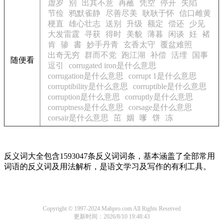
虚岁
别
出其不意
再蘸
凭空
停开
失陷
节俭
鸦默雀静
尽善尽美
耿耿于怀
信口雌黄
梗直
雄心壮志
送别
升级
额定
偿还
少见
大发雷霆
寻获
得时
美貌
薄暮
闲谈
妊
褚
肯
骖
書
妙手丹青
玄香太守
覆盆难照
出奇无穷
群而不党
跑江湖
补偿
活埋
国事
随便看
逗引
corrugated iron是什么意思
corrugation是什么意思
corrupt 1是什么意思
corruptibility是什么意思
corruptible是什么意思
corruption是什么意思
corruptly是什么意思
corruptness是什么意思
corsage是什么意思
corsair是什么意思
茁
姻
嗲
饼
冻
反义词大全包含1593047条反义词词条，基本涵盖了全部常用
词语的反义词及用法解析，是语文学习及写作的有利工具。
Copyright © 1997-2024 Mahpro.com All Rights Reserved
更新时间：2026/8/10 19:48:43