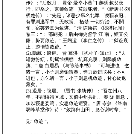
传》
：“后数月， 灵帝 爱幸小黄门 蹇硕 叔父夜
行，即杀之。京师敛迹，莫敢犯者。”
《新唐书·刘
栖楚传》
：“先是，诸恶少窜名北军，凌藉衣冠，
有罪则逃军中，无敢捕。 栖楚 一切穷治，不閲
旬，宿姦老蠹为敛迹。” 清 陈康祺
《郎潜纪闻》
卷三：“﹝ 邵嗣尧 ﹞后由御史督学 江 南，鯁直公
廉，势要敛迹。” 王闿运
《李仁之传》
：“狱讼衰
止，游惰皆敛跡。”
(2).隐藏；躲避。 晋 葛洪
《抱朴子·知止》
：“夫
矰缴纷紜，则鸳雏徊翮；坑穽充蹊，则麟虞敛
跡。” 唐 白居易
《与陈给事书》
：“可与进也，乞
诸一言，小子则磨铅策蹇，骋力於进取矣；不可
进也，亦乞诸一言，小子则息机敛迹，甘心於退
藏矣。”
(3).退居；隐居。
《晋书·张轨传》
：“吾在州八
年，不能绥靖区域，又值中州兵乱， 秦 陇 倒悬，
加以寝患委篤，实思敛迹避贤。” 唐 岑参
《终南
双峰草堂作》
诗：“敛跡归山田，息心谢时辈。”
见“ 敛迹 ”。