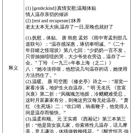
(1) [gentle;kind]∶真情安慰;温顺体贴
情人温存亲切的倾诉
(2)
[rest and recuperate]
∶休养
老太太本无大病,温存了一日,至晚也就好了
(1).抚慰，体贴。 唐 韩愈 孟郊
《雨中寄孟刑部几
道联句》
：“温存感深惠，琢切奉明诫。”
《二十
年目睹之怪现状》
第八七回：“少奶奶一言不发，
只管抽抽噎噎的哭，大少爷坐在旁边，温存了一
会。” 丁玲
《一九三○年春上海（之二）》
释义
八：“她冷淡得很，他想说几句温存的话，她便用
方法挡住了。”
(2).温暖。 唐 司空图
《修史亭》
诗之一：“渐觉一
家看冷落，地炉生火自温存。” 明 无名氏
《贫富
兴衰》
第二折：“风颯颯怎地捱，冷颼颼难受忍，
这时月富豪家有分，则俺这穷汉每无处温存。” 萧
红
《生死场》
二：“吹口哨，响着鞭子，他觉得人
间是温存而愉快。”
(3).温柔和顺。 元 王实甫
《西厢记》
第三本第三
折：“他是箇女孩儿家，你索将性儿温存，话儿摩
弄，意儿谦洽，休猜做败柳残花。”
《醒世恒言·徐