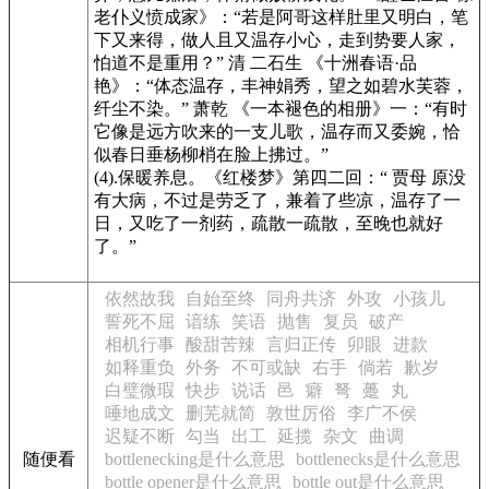
老仆义愤成家》
：“若是阿哥这样肚里又明白，笔
下又来得，做人且又温存小心，走到势要人家，
怕道不是重用？” 清 二石生
《十洲春语·品
艳》
：“体态温存，丰神娟秀，望之如碧水芙蓉，
纤尘不染。” 萧乾
《一本褪色的相册》
一：“有时
它像是远方吹来的一支儿歌，温存而又委婉，恰
似春日垂杨柳梢在脸上拂过。”
(4).保暖养息。
《红楼梦》
第四二回：“ 贾母 原没
有大病，不过是劳乏了，兼着了些凉，温存了一
日，又吃了一剂药，疏散一疏散，至晚也就好
了。”
依然故我
自始至终
同舟共济
外攻
小孩儿
誓死不屈
谙练
笑语
抛售
复员
破产
相机行事
酸甜苦辣
言归正传
卯眼
进款
如释重负
外务
不可或缺
右手
倘若
歉岁
白璧微瑕
快步
说话
邑
癖
弩
躉
丸
唾地成文
删芜就简
敦世厉俗
李广不侯
迟疑不断
勾当
出工
延揽
杂文
曲调
随便看
bottlenecking是什么意思
bottlenecks是什么意思
bottle opener是什么意思
bottle out是什么意思