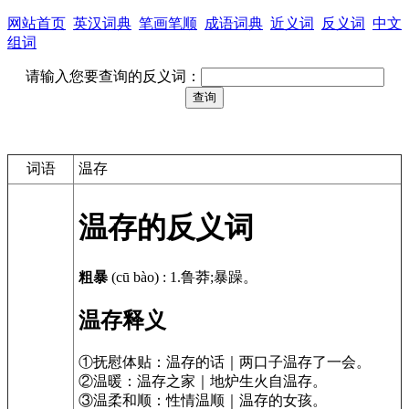
网站首页
英汉词典
笔画笔顺
成语词典
近义词
反义词
中文
组词
请输入您要查询的反义词：
词语
温存
温存的反义词
粗暴
(cū bào)
:
1.鲁莽;暴躁。
温存释义
①抚慰体贴：温存的话｜两口子温存了一会。
②温暖：温存之家｜地炉生火自温存。
③温柔和顺：性情温顺｜温存的女孩。