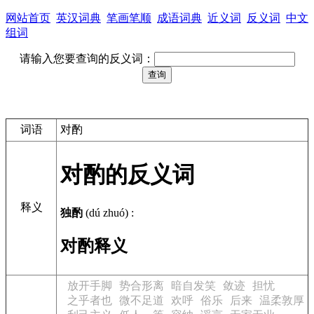
网站首页
英汉词典
笔画笔顺
成语词典
近义词
反义词
中文
组词
请输入您要查询的反义词：
词语
对酌
对酌的反义词
释义
独酌
(dú zhuó)
:
对酌释义
放开手脚
势合形离
暗自发笑
敛迹
担忧
之乎者也
微不足道
欢呼
俗乐
后来
温柔敦厚