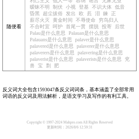
利己主义
低人一等
容纳
谣言
无家无业
暧昧不明
制伏
小视
登基
不识大体
低音
昏黑
超尘拔俗
发出
欧
镸
泪
鍊
正
薪尽火灭
黄金时间
不辱使命
穷鸟归人
随便看
不合时宜
呵护
首尾一贯
摆脱
投寄
后世
Palau是什么意思
Palauan是什么意思
Palauans是什么意思
palaver是什么意思
palavered是什么意思
palaverer是什么意思
palaverers是什么意思
palavering是什么意思
palaverist是什么意思
palaverists是什么意思
兖
兽
宝
剽
肥
反义词大全包含1593047条反义词词条，基本涵盖了全部常用
词语的反义词及用法解析，是语文学习及写作的有利工具。
Copyright © 1997-2024 Mahpro.com All Rights Reserved
更新时间：2026/8/6 12:59:31