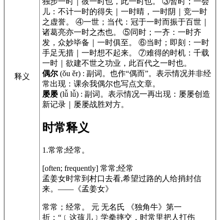
独步一时｜彼一时也，此一时也。 ③暂时；一会
儿：不计一时的得失｜一时晴，一时阴｜竞一时
之虚誉。 ④一世；当代：冠于一时而振于百世｜
诸葛亮亦一时之杰也。 ⑤同时；一齐：一时齐
发，众妙毕备｜一时俱至。 ⑥当时；即刻：一时
手足无措｜一时想不起来。 ⑦难得的时机：千载
一时｜欲建不世之功业，此百代之一时也。
偶尔
(ǒu ěr)
:
副词。也作“偶而”。表示情况并非经
释义
常出现：课余我偶尔也写点文章。
屡屡
(lǚ lǚ)
:
副词。表示情况一再出现：屡屡创造
新记录｜屡屡战胜对方。
时常释义
1.常常;经常。
[often; frequently] 常常;经常
孟姜女时常到村口去看,希望过路的人给捎封信
来。——
《孟姜女》
常常；经常。 元 无名氏
《独角牛》
第一
折：“﹝这孩儿﹞学拳摔交，时常里把人打伤