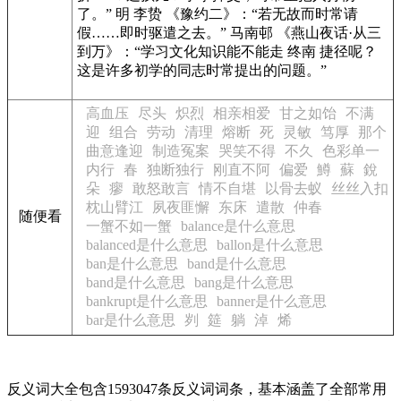
了。” 明 李贽
《豫约二》
：“若无故而时常请
假……即时驱遣之去。” 马南邨
《燕山夜话·从三
到万》
：“学习文化知识能不能走 终南 捷径呢？
这是许多初学的同志时常提出的问题。”
高血压
尽头
炽烈
相亲相爱
甘之如饴
不满
迎
组合
劳动
清理
熔断
死
灵敏
笃厚
那个
曲意逢迎
制造冤案
哭笑不得
不久
色彩单一
内行
春
独断独行
刚直不阿
偏爱
鱒
蘇
銳
朵
瘳
敢怒敢言
情不自堪
以骨去蚁
丝丝入扣
枕山臂江
夙夜匪懈
东床
遣散
仲春
随便看
一蟹不如一蟹
balance是什么意思
balanced是什么意思
ballon是什么意思
ban是什么意思
band是什么意思
band是什么意思
bang是什么意思
bankrupt是什么意思
banner是什么意思
bar是什么意思
刿
筵
躺
淖
烯
反义词大全包含1593047条反义词词条，基本涵盖了全部常用