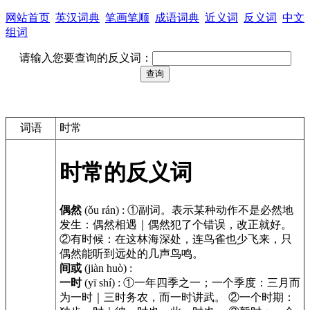
网站首页
英汉词典
笔画笔顺
成语词典
近义词
反义词
中文
组词
请输入您要查询的反义词：
词语
时常
时常的反义词
偶然
(ǒu rán)
:
①副词。表示某种动作不是必然地
发生：偶然相遇｜偶然犯了个错误，改正就好。
②有时候：在这林海深处，连鸟雀也少飞来，只
偶然能听到远处的几声鸟鸣。
间或
(jiàn huò)
:
一时
(yī shí)
:
①一年四季之一；一个季度：三月而
为一时｜三时务农，而一时讲武。 ②一个时期：