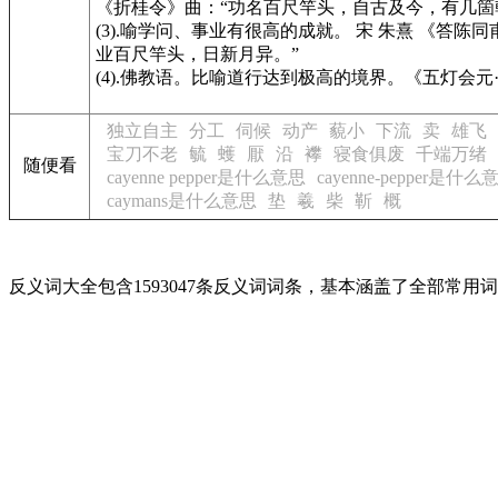
《折桂令》
曲：“功名百尺竿头，自古及今，有几箇
(3).喻学问、事业有很高的成就。 宋 朱熹
《答陈同
业百尺竿头，日新月异。”
(4).佛教语。比喻道行达到极高的境界。
《五灯会元
独立自主
分工
伺候
动产
藐小
下流
卖
雄飞
宝刀不老
毓
蠖
厭
沿
襻
寝食俱废
千端万绪
随便看
cayenne pepper是什么意思
cayenne-pepper是什么
caymans是什么意思
垫
羲
柴
靳
概
反义词大全包含1593047条反义词词条，基本涵盖了全部常