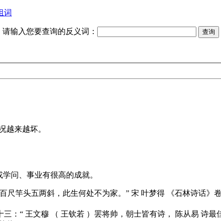
组词
请输入您要查询的反义词：
况越来越坏。
或学问、事业有很高的成就。
“百尺竿头五两斜，此生何处不为家。” 宋 叶梦得
《石林诗话》
卷
十三：“ 王文穆 （ 王钦若 ）罢将帅，朝士皆有诗， 陈从易 诗最