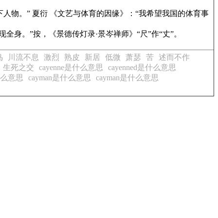
人物。” 夏衍
《文艺与体育的因缘》
：“我希望我国的体育事
现全身。”按，
《景德传灯录·景岑禅师》
“尺”作“丈”。
鸟
川流不息
激烈
熟皮
新居
低微
萧瑟
苦
述而不作
生死之交
cayenne是什么意思
cayenned是什么意思
t是什么意思
cayman是什么意思
cayman是什么意思