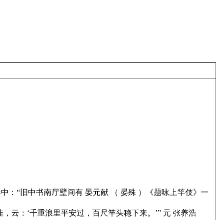
中：“旧中书南厅壁间有 晏元献 （ 晏殊 ）
《题咏上竿伎》
一
佳，云：‘千重浪里平安过，百尺竿头稳下来。’” 元 张养浩