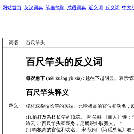
网站首页
英汉词典
笔画笔顺
成语词典
近义词
反义词
中文
词语
百尺竿头
百尺竿头的反义词
每况愈下
(měi kuàng yù xià)
:
越往下越明显。表示情
百尺竿头释义
释义
桅杆或杂技长竿的顶端。比喻极高的官位和功名，
(1).桅杆及杂技长竿的顶端。 唐 吴融
《商人》
诗：
诗云：‘百尺竿头褭褭身，足腾跟掛骇旁人。’”
(2).喻极高的官位和功名。 宋 阮阅
《诗话总龟》
卷