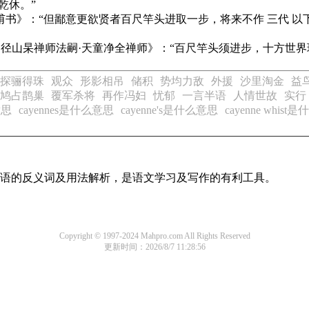
乾休。”
甫书》
：“但鄙意更欲贤者百尺竿头进取一步，将来不作 三代 以下
·径山杲禅师法嗣·天童净全禅师》
：“百尺竿头须进步，十方世界
探骊得珠
观众
形影相吊
储积
势均力敌
外援
沙里淘金
益
鸠占鹊巢
覆军杀将
再作冯妇
忧郁
一言半语
人情世故
实行
意思
cayennes是什么意思
cayenne's是什么意思
cayenne whis
用词语的反义词及用法解析，是语文学习及写作的有利工具。
Copyright © 1997-2024 Mahpro.com All Rights Reserved
更新时间：2026/8/7 11:28:56