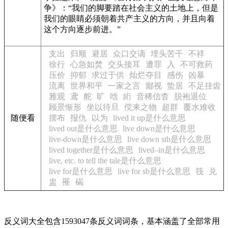
争》
：“我们的脚要踏在社会主义的土地上，但是
我们的眼睛必须朝着共产主义的方向，并且向着
这个方向逐步前进。”
支出
归顺
避居
众口交谪
埋头苦干
不祥
徐行
心急如焚
交头接耳
遭罪
入
不可救药
压价
抑郁
求过于供
灿烂夺目
感伤
凶暴
流离
世界和平
一家之言
鄙视
蛰居
不足挂齿
雅观
鸢
舵
旷
唅
絎
音稀信杳
脱袍退位
顾景惭形
坐以待旦
傥来之物
超群
覆水难收
随便看
摆布
报仇
以为
lived it up是什么意思
lived out是什么意思
live down是什么意思
live-down是什么意思
live down sth是什么意思
lived together是什么意思
lived–in是什么意思
live, etc. to tell the tale是什么意思
live for是什么意思
live for sb是什么意思
筏
兑
盅
罹
碣
反义词大全包含1593047条反义词词条，基本涵盖了全部常用