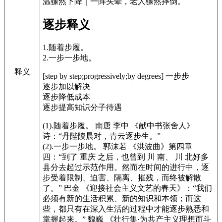
温骤然下降｜一阵头晕，老人骤然摔倒。
逐步释义
1.随着步履。
2.一步一步地。
释义
[step by step;progressively;by degrees] 一步步
逐步加以解决
逐步降低成本
逐步提高知识分子待遇
(1).随着步履。 南唐 李中
《献中书张舍人》
诗：“丹陛陵晨对，青云逐步生。”
(2).一步一步地。 郭沫若
《洪波曲》
第四章
四：“到了 重庆 之后，也曾到 川 南、 川 北好多
县分去起过示范作用。然而在时间的进行中，逐
步受着限制、迫害、隔离、摧残，而终被解散
了。” 巴金
《迎接社会主义文艺的春天》
：“我们
必须有新的生活积累、新的知识和本领；而这
些，都只有在深入生活的过程中才能逐步熟悉和
掌握起来。” 魏巍
《壮行集·为共产主义理想而斗