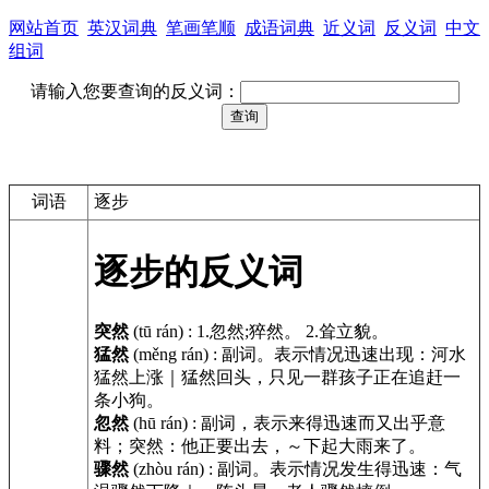
网站首页
英汉词典
笔画笔顺
成语词典
近义词
反义词
中文
组词
请输入您要查询的反义词：
词语
逐步
逐步的反义词
突然
(tū rán)
:
1.忽然;猝然。 2.耸立貌。
猛然
(měng rán)
:
副词。表示情况迅速出现：河水
猛然上涨｜猛然回头，只见一群孩子正在追赶一
条小狗。
忽然
(hū rán)
:
副词，表示来得迅速而又出乎意
料；突然：他正要出去，～下起大雨来了。
骤然
(zhòu rán)
:
副词。表示情况发生得迅速：气