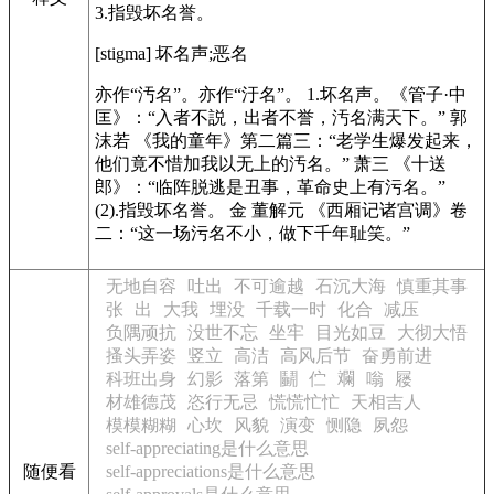
3.指毁坏名誉。
[stigma]
坏名声;恶名
亦作“汚名”。亦作“汙名”。 1.坏名声。
《管子·中
匡》
：“入者不説，出者不誉，汚名满天下。” 郭
沫若
《我的童年》
第二篇三：“老学生爆发起来，
他们竟不惜加我以无上的汚名。” 萧三
《十送
郎》
：“临阵脱逃是丑事，革命史上有污名。”
(2).指毁坏名誉。 金 董解元
《西厢记诸宫调》
卷
二：“这一场污名不小，做下千年耻笑。”
无地自容
吐出
不可逾越
石沉大海
慎重其事
张
出
大我
埋没
千载一时
化合
减压
负隅顽抗
没世不忘
坐牢
目光如豆
大彻大悟
搔头弄姿
竖立
高洁
高风后节
奋勇前进
科班出身
幻影
落第
鬭
伫
斕
嗡
屦
材雄德茂
恣行无忌
慌慌忙忙
天相吉人
模模糊糊
心坎
风貌
演变
恻隐
夙怨
self-appreciating是什么意思
随便看
self-appreciations是什么意思