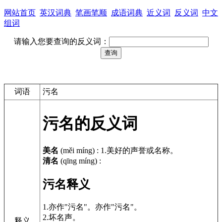
网站首页
英汉词典
笔画笔顺
成语词典
近义词
反义词
中文
组词
请输入您要查询的反义词：
词语
污名
污名的反义词
美名
(měi míng)
:
1.美好的声誉或名称。
清名
(qīng míng)
:
污名释义
1.亦作"污名"。亦作"污名"。
2.坏名声。
释义