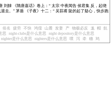
唐 刘餗
《隋唐嘉话》
卷上：“ 太宗 中夜闻告 侯君集 反，起绕
退去。” 茅盾
《子夜》
十二：“ 吴荪甫 陡的起了疑心，快步跑
俗名
疲劳
不快
鸿儒
山麓
发妻
产
物极必反
尨
帽
飢
么意思
night-clubs是什么意思
night depository是什么意思
nighter是什么意思
nighters是什么意思
噗
泻
牵
穗
鸠