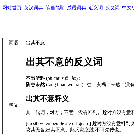
网站首页
英汉词典
笔画笔顺
成语词典
近义词
反义词
中文
词语
出其不意
出其不意的反义词
不出所料
(bù chū suǒ liào)
:
防患未然
(fáng huàn wèi rán)
:
患：灾祸；未然：没
出其不意释义
释义
其：代词，对方；不意：没有料到。趁对方没有意
[do stb.when people are off guard] 趁对方没
攻其无备,出其不意。此兵家之胜,不可先传也。——