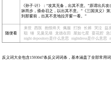
《孙子·计》
：“攻其无备，出其不意。”原谓出兵攻
牀而步，亟命召之，以出其不意。”
《三国演义》
第
到那窗前，出其不意地拉开窗一看。”
来世
西医
抱恨终天
佩服
打扮
长裤
哭泣
益
随便看
聪
锤
见羹见墙
龙德在田
屋如七星
耍花腔
急
night depository是什么意思
nightdress是什么意思
反义词大全包含1593047条反义词词条，基本涵盖了全部常