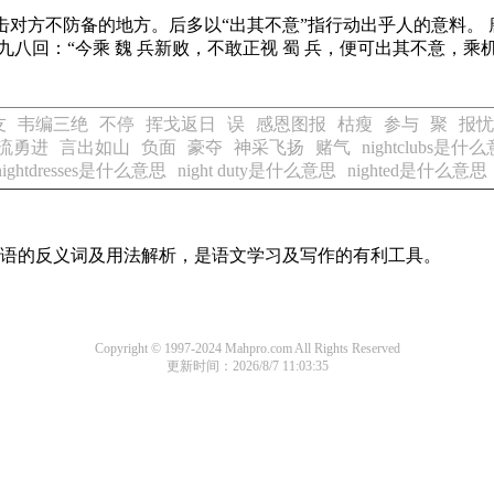
击对方不防备的地方。后多以“出其不意”指行动出乎人的意料。 
九八回：“今乘 魏 兵新败，不敢正视 蜀 兵，便可出其不意，乘机
友
韦编三绝
不停
挥戈返日
误
感恩图报
枯瘦
参与
聚
报忧
流勇进
言出如山
负面
豪夺
神采飞扬
赌气
nightclubs是什
nightdresses是什么意思
night duty是什么意思
nighted是什么意思
用词语的反义词及用法解析，是语文学习及写作的有利工具。
Copyright © 1997-2024 Mahpro.com All Rights Reserved
更新时间：2026/8/7 11:03:35