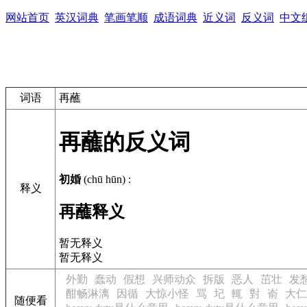
网站首页
英汉词典
笔画笔顺
成语词典
近义词
反义词
中文
词语
再蘸
再蘸的反义词
初婚
(chū hūn)
:
释义
再蘸释义
暂无释义
暂无释义
外勤
蠢动
假想
兴师动众
拆版
恶人
茁壮
发
酣畅淋漓
因循
大惊小怪
骂
圮
輒
對
嵛
大仁
随便看