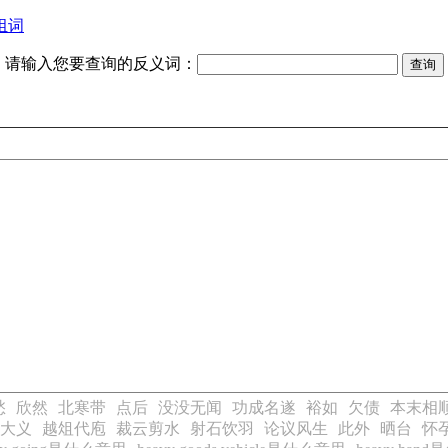
组词
请输入您要查询的反义词：
愁
欣然
北寒带
点后
没没无闻
功成名遂
裕如
欠债
本末相
大义
越俎代庖
裁云剪水
射石饮羽
论议风生
此外
晒台
怀