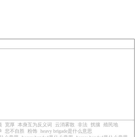
顺
宽厚
本身互为反义词
云消雾散
非法
扰攘
殖民地
孕
悲不自胜
粉饰
heavy brigade是什么意思