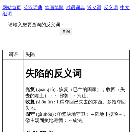
网站首页
英汉词典
笔画笔顺
成语词典
近义词
反义词
中文
组词
请输入您要查询的反义词：
词语
失陷
失陷的反义词
光复
(guāng fù)
:
恢复（已亡的国家）；收回（失
去的领土）：～旧物丨～河山。
收复
(shōu fù)
:
1.谓夺回已失去的东西。多指夺回
失地。
固守
(gù shǒu)
:
①坚决地守卫：～阵地丨据险～。
②主观固执地遵循：～成法。