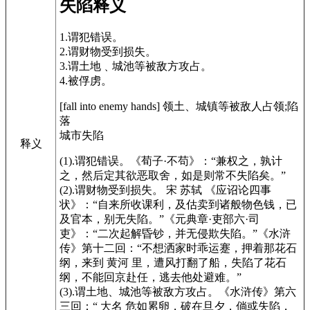
失陷释义
1.谓犯错误。
2.谓财物受到损失。
3.谓土地﹑城池等被敌方攻占。
4.被俘虏。
[fall into enemy hands]
领土、城镇等被敌人占领;陷
落
城市失陷
释义
(1).谓犯错误。
《荀子·不苟》
：“兼权之，孰计
之，然后定其欲恶取舍，如是则常不失陷矣。”
(2).谓财物受到损失。 宋 苏轼
《应诏论四事
状》
：“自来所收课利，及估卖到诸般物色钱，已
及官本，别无失陷。”
《元典章·吏部六·司
吏》
：“二次起解昏钞，并无侵欺失陷。”
《水浒
传》
第十二回：“不想洒家时乖运蹇，押着那花石
纲，来到 黄河 里，遭风打翻了船，失陷了花石
纲，不能回京赴任，逃去他处避难。”
(3).谓土地、城池等被敌方攻占。
《水浒传》
第六
三回：“ 大名 危如累卵，破在旦夕，倘或失陷，