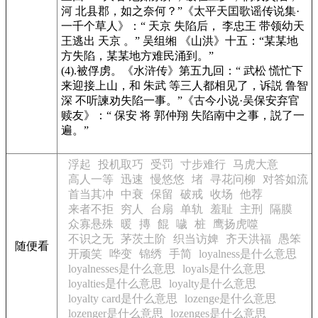
河 北县郡，如之奈何？”
《太平天囯歌谣传说集·
一千个草人》
：“ 天京 失陷后， 李忠王 带领幼天
王逃出 天京 。” 吴组缃
《山洪》
十五：“某某地
方失陷，某某地方难民涌到。”
(4).被俘虏。
《水浒传》
第五九回：“ 武松 慌忙下
来迎接上山，和 朱武 等三人都相见了，诉説 鲁智
深 不听諫劝失陷一事。”
《古今小说·吴保安弃官
赎友》
：“ 保安 将 郭仲翔 失陷南中之事，説了一
遍。”
浮起
投机取巧
受罚
寸步难行
马虎大意
高人一等
迅速
慢悠悠
堵
寻花问柳
对答如流
首当其冲
中衰
保留
破戒
收场
他荐
来者不拒
穷人
台扇
单轨
羞耻
主刑
隔膜
众寡悬殊
暖
摶
餛
噦
桩
鹰扬虎噬
不识之无
茅茨土阶
织当访婢
齐天洪福
愚笨
随便看
开顽笑
哗变
锦绣
手简
loyalness是什么意思
loyalnesses是什么意思
loyals是什么意思
loyalties是什么意思
loyalty是什么意思
loyalty card是什么意思
lozenge是什么意思
lozenger是什么意思
lozenges是什么意思