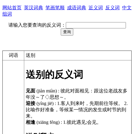
网站首页
英汉词典
笔画笔顺
成语词典
近义词
反义词
中文
组词
请输入您要查询的反义词：
词语
送别
送别的反义词
见面
(jiàn miàn)
:
彼此对面相见：跟这位老战友多
年没～了◇思想～。
迎接
(yíng jiē)
:
1.客人到来时，先期前往等候。 2.
比喻作好准备，等候某一情况的发生或时节的到
来。
相逢
(xiāng féng)
:
1.彼此遇见;会见。