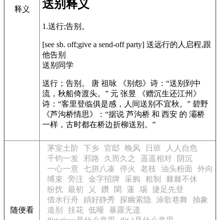
送别释义
释义
1.送行;告别。
[see sb. off;give a send-off party] 送远行的人启程,跟
他告别
送别同学
送行；告别。 唐 祖咏
《别怨》
诗：“送别到中
流，秋船倚渡头。” 元 张昱
《赠沉生还江州》
诗：“客里登临俱是感，人间送别不宜秋。” 碧野
《芦沟桥情思》
：“据说 芦沟桥 和 西安 的 灞桥
一样，古时都在桥边折柳送别。”
茅室土阶
下乡
官邸
晚风
日班
人人自危
千钧一发
邪路
久而久之
遥遥相对
阴沉
一心一意
七拼八凑
停火
老枝
油头粉面
外向
缚束
旁注
金字招牌
采购
粗制
棘棘不休
纷扰
最初
乂
鑽
閑
蓮
埸
捷足先登
借水行舟
娟好静秀
探幽索隐
涂歌巷舞
抽象
随便看
道别
挂花
低哑
暴露无遗