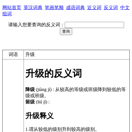
网站首页
英汉词典
笔画笔顺
成语词典
近义词
反义词
中文
组词
请输入您要查询的反义词：
词语
升级
升级的反义词
降级
(jiàng jí)
:
从较高的等级或班级降到较低的等
级或班级。
留级
(liú jí)
:
升级释义
1.谓从较低的级别升到较高的级别。