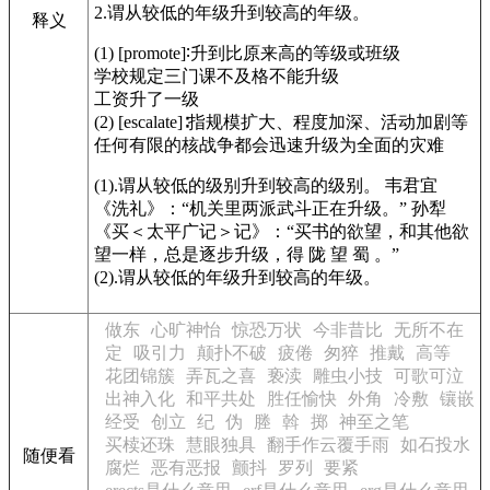
2.谓从较低的年级升到较高的年级。
释义
(1)
[promote]
∶升到比原来高的等级或班级
学校规定三门课不及格不能升级
工资升了一级
(2)
[escalate]
∶指规模扩大、程度加深、活动加剧等
任何有限的核战争都会迅速升级为全面的灾难
(1).谓从较低的级别升到较高的级别。 韦君宜
《洗礼》
：“机关里两派武斗正在升级。” 孙犁
《买＜太平广记＞记》
：“买书的欲望，和其他欲
望一样，总是逐步升级，得 陇 望 蜀 。”
(2).谓从较低的年级升到较高的年级。
做东
心旷神怡
惊恐万状
今非昔比
无所不在
定
吸引力
颠扑不破
疲倦
匆猝
推戴
高等
花团锦簇
弄瓦之喜
亵渎
雕虫小技
可歌可泣
出神入化
和平共处
胜任愉快
外角
冷敷
镶嵌
经受
创立
纪
伪
塍
斡
掷
神至之笔
买椟还珠
慧眼独具
翻手作云覆手雨
如石投水
随便看
腐烂
恶有恶报
颤抖
罗列
要紧