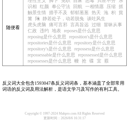
理性主义
脚下
免职
自家
恶毒
兵匪不分
乐
识相
红颜
奉公守法
回航
一相情愿
压缩
抓
触景生情
措手不及
郁郁葱葱
热天
沲
枳
貧
篝
陏
静若处子，动若脱兔
谈吐风生
虎头虎脑
痛可言邪
言高旨远
过细
冒昧从事
随便看
仁政
违约
地表
reposes是什么意思
reposing是什么意思
reposition's是什么意思
repositories是什么意思
repository是什么意思
repository's是什么意思
repossess是什么意思
repossessable是什么意思
repossessed是什么意思
repossesses是什么意思
幔
抢
碟
宜
覈
反义词大全包含1593047条反义词词条，基本涵盖了全部常用
词语的反义词及用法解析，是语文学习及写作的有利工具。
Copyright © 1997-2024 Mahpro.com All Rights Reserved
更新时间：2026/8/6 16:31:17