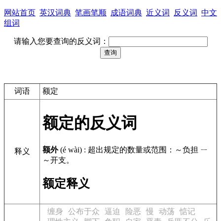
网站首页
英汉词典
笔画笔顺
成语词典
近义词
反义词
中文
组词
请输入您要查询的反义词：
词语
额定
额定的反义词
额外
(é wài)
:
超出规定的数量或范围：～负担 ㄧ
释义
～开支。
额定释义
缠身
公布于众
逼迫
险恶
慢
动荡
惦记