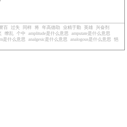
”
警百
过失
同样
将
年高德劭
业精于勤
英雄
兴奋剂
奖
缭乱
个中
amplitude是什么意思
amputate是什么意思
gram是什么意思
analgesic是什么意思
analogous是什么意思
悒