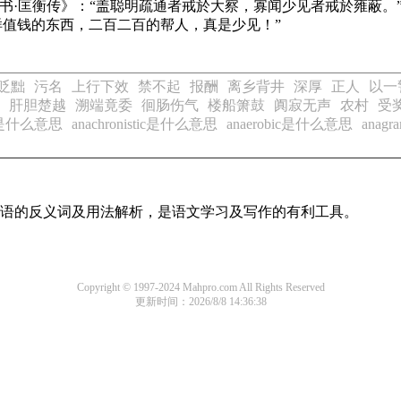
书·匡衡传》
：“盖聪明疏通者戒於大察，寡闻少见者戒於雍蔽。
样值钱的东西，二百二百的帮人，真是少见！”
贬黜
污名
上行下效
禁不起
报酬
离乡背井
深厚
正人
以一
肝胆楚越
溯端竟委
徊肠伤气
楼船箫鼓
阗寂无声
农村
受
sm是什么意思
anachronistic是什么意思
anaerobic是什么意思
ana
用词语的反义词及用法解析，是语文学习及写作的有利工具。
Copyright © 1997-2024 Mahpro.com All Rights Reserved
更新时间：2026/8/8 14:36:38