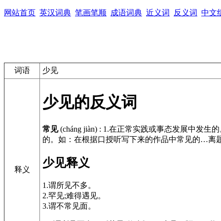
网站首页
英汉词典
笔画笔顺
成语词典
近义词
反义词
中文
词语
少见
少见的反义词
常见
(cháng jiàn)
:
1.在正常实践或事态发展中发生
的。如：在根据口授听写下来的作品中常见的…离题
少见释义
释义
1.谓所见不多。
2.罕见;难得遇见。
3.谓不常见面。