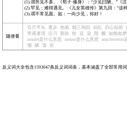
(1).谓所见不多。
《荀子·修身》
：“少见曰陋。”
《汉
(2).罕见；难得遇见。
《儿女英雄传》
第九回：“这
(3).谓不常见面。如：一向少见，你好！
百尺竿头
逐步
热闹
颠三倒四
动乱
归心似箭
旁观者清
沿习
新款
纹
逗
染
陛
酪
如痴如梦
随便看
amulet是什么意思
amuse是什么意思
anachroni
馏
硒
顶
佼
反义词大全包含1593047条反义词词条，基本涵盖了全部常