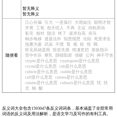
暂无释义
暂无释义
江心补漏
引力
一意孤行
大雨如注
聪明才智
开胃
工笔
怨天忧人
不再
主证
待机而动
私宅
相对
隐没
终了
崖岸自高
劣马
蜗步龟移
逍遥法外
知恩报恩
沦陷
死里求生
指雁为羹
武庙
不惯
莨
规
耠
惶
羈
听见风就是雨
惊皇失措
情凄意切
发纵指示
随便看
苦中作乐
孳乳
阴错阳差
强硬
公判
神不守舍
cryptic是什么意思
cryptogram是什么意思
crystal是什么意思
cub是什么意思
cubicle是什么意思
cuddle是什么意思
cuff是什么意思
cuirass是什么意思
cuisine是什么意思
culinary是什么意思
忧
扶
北
柚
酸
反义词大全包含1593047条反义词词条，基本涵盖了全部常用
词语的反义词及用法解析，是语文学习及写作的有利工具。