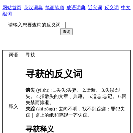
网站首页
英汉词典
笔画笔顺
成语词典
近义词
反义词
中文
组词
请输入您要查询的反义词：
词语
寻获
寻获的反义词
遗失
(yí shī)
:
1.丢失;丢弃。 2.遗漏。 3.失误;过
失。 4.指散失的文章﹑典籍。 5.遗忘;忘记。 6.因
失禁而排泄。
释义
失踪
(shī zōng)
:
去向不明，找不到踪迹：罪犯失
踪｜桌上的纸和笔砚一齐失踪。
寻获释义