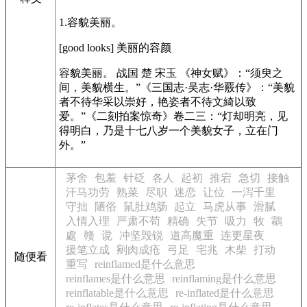
1.容貌美丽。
[good looks]
美丽的容颜
容貌美丽。 战国 楚 宋玉
《神女赋》
：“须臾之
间，美貌横生。”
《三国志·吴志·华覈传》
：“美貌
者不待华采以崇好，艳姿者不待文綺以致
爱。”
《二刻拍案惊奇》
卷二三：“灯却明亮，见
得明白，乃是十七八岁一个美貌女子，立在门
外。”
茅舍
包羞
针砭
各人
起初
推宕
急切
接触
汗马功劳
熟菜
尽职
迷恋
让位
一泻千里
守拙
陋俗
鼠肚鸡肠
起立
马虎从事
滑腻
入情入理
严肃不苟
精确
失节
吸力
牧
鸘
處
赣
谠
冲坚毁锐
道高魔重
连更星夜
援笔立成
剜肉成疮
弓足
宅兆
木柴
打动
随便看
重写
reinflamed是什么意思
reinflames是什么意思
reinflaming是什么意思
reinflatable是什么意思
re-inflated是什么意思