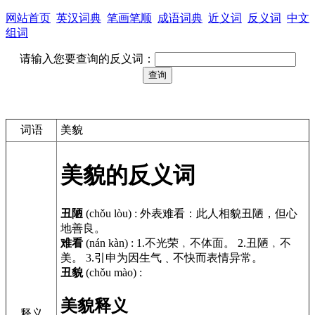
网站首页
英汉词典
笔画笔顺
成语词典
近义词
反义词
中文
组词
请输入您要查询的反义词：
词语
美貌
美貌的反义词
丑陋
(chǒu lòu)
:
外表难看：此人相貌丑陋，但心
地善良。
难看
(nán kàn)
:
1.不光荣﹐不体面。 2.丑陋﹐不
美。 3.引申为因生气﹑不快而表情异常。
丑貌
(chǒu mào)
:
美貌释义
释义