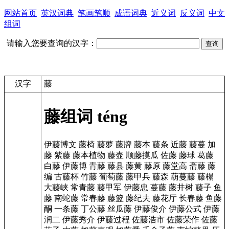
网站首页
英汉词典
笔画笔顺
成语词典
近义词
反义词
中文
组词
请输入您要查询的汉字：
汉字
藤
藤组词
téng
伊藤博文
藤椅
藤萝
藤牌
藤本
藤条
近藤
藤蔓
加
藤
紫藤
藤本植物
藤壶
顺藤摸瓜
佐藤
藤球
葛藤
白藤
伊藤博
青藤
藤县
藤黄
藤原
藤堂高
斋藤
藤
编
古藤杯
竹藤
葡萄藤
藤甲兵
藤森
葫蔓藤
藤榻
大藤峡
常青藤
藤甲军
伊藤忠
蔓藤
藤井树
藤子
鱼
藤
南蛇藤
常春藤
藤篮
藤纪夫
藤花厅
长春藤
鱼藤
酮
一条藤
丁公藤
丝瓜藤
伊藤俊介
伊藤公式
伊藤
润二
伊藤秀介
伊藤过程
佐藤浩市
佐藤荣作
佐藤