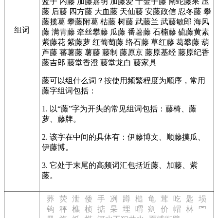
蓝子
内藤
加藤嘉明
加藤爱
千金子藤
南蛇藤果
压
藤
后藤
四方藤
大血藤
天仙藤
安藤政信
忍冬藤
攀
藤揽葛
攀藤附葛
枯藤
树藤
武藤兰
武藤敏郎
海风
组词
藤
满青藤
牵丝攀藤
瓜藤
番薯藤
石楠藤
硫藤黄素
紫藤花
紫藤萝
红葡萄藤
络石藤
草红藤
葛攀藤
葫
芦藤
蕃薯藤
薯藤
藤制
藤原京
藤原基经
藤原纪香
藤吉郎
藤堂香澄
藤堂龙白
藤家具
藤可以组什么词？按使用频繁程度为顺序，常用
藤字组词包括：
1. 以“藤”字为开头的常见组词包括：藤椅、藤
萝、藤牌。
2. 该字在中间的具体有：伊藤博文、顺藤摸瓜、
伊藤博。
3. 它处于末尾的高频词汇包括近藤、加藤、紫
藤。
荞
荧
泄
倭
手
冽
蹲
槌
龟
茸
吃
匙
埙
钩
秤
樵
桢
掂
杲
埋
喟
剜
价
帽
林
罓