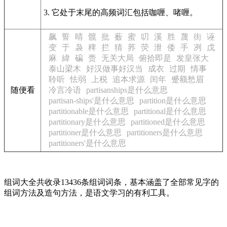
3. 它处于末尾的高频词汇包括咖喱、啫喱。
飙
誓
晴
髋
批
薮
蜜
叨
溪
胜
蔑
街
诬
变
于
袅
稗
拦
猜
荞
荧
泄
倭
手
冽
戊
麻
緯
碥
赍
无关大局
俯拾即是
发皇张大
泰山梁木
好汉做事好汉当
成衣
过期
情事
聆听
怯弱
上税
追本求源
闰年
蹙额愁眉
随便看
冷言冷语
partisanships是什么意思
partisan-ships'是什么意思
partition是什么意思
partitionable是什么意思
partitional是什么意思
partitionary是什么意思
partitioned是什么意思
partitioner是什么意思
partitioners是什么意思
partitioners'是什么意思
组词大全共收录13436条组词词条，基本涵盖了全部常见字的
组词方法及造句方法，是语文学习的有利工具。