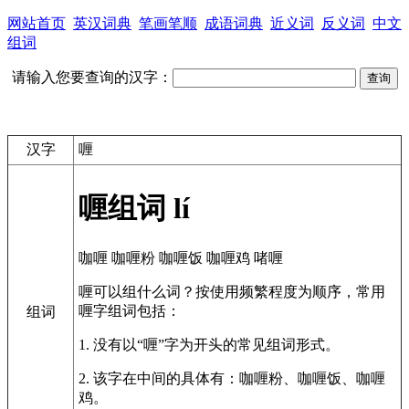
网站首页
英汉词典
笔画笔顺
成语词典
近义词
反义词
中文
组词
请输入您要查询的汉字：
汉字
喱
喱组词
lí
咖喱
咖喱粉
咖喱饭
咖喱鸡
啫喱
喱可以组什么词？按使用频繁程度为顺序，常用
喱字组词包括：
组词
1. 没有以“喱”字为开头的常见组词形式。
2. 该字在中间的具体有：咖喱粉、咖喱饭、咖喱
鸡。