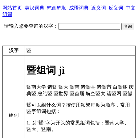
网站首页
英汉词典
笔画笔顺
成语词典
近义词
反义词
中文
组词
请输入您要查询的汉字：
汉字
暨
暨组词
jì
暨南大学
诸暨
暨大
暨南
诸暨县
诸暨市
白暨豚
庆
典暨
总结暨
暨世界
暨首届
航空暨太
诸暨网
暨徽
暨可以组什么词？按使用频繁程度为顺序，常用
暨字组词包括：
组词
1. 以“暨”字为开头的常见组词包括：暨南大学、
暨大、暨南。