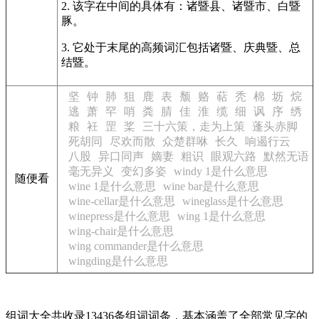
2. 该字在中间的具体有：诸暨县、诸暨市、白暨
豚。
3. 它处于末尾的高频词汇包括诸暨、庆典暨、总
结暨。
坚
钟
肺
狙
鹿
表
颓
赂
萜
秃
棉
坜
烷
逃
萧
罕
哨
粪
腈
佳
淮
缆
细
讽
序
绣
粮
衽
罡
桨
三十六策，走为上策
蓬头赤脚
死胡同
尽欢而散
众楚群咻
长久
响遏行云
八股
异口同声
嫡妻
粗识
眼观六路
默然无语
毫无异义
变幻多姿
windy 1是什么意思
随便看
wine 1是什么意思
wine bar是什么意思
wine-cellar是什么意思
wineglass是什么意思
winepress是什么意思
wing 1是什么意思
wing-chair是什么意思
wing commander是什么意思
wingding是什么意思
组词大全共收录13436条组词词条，基本涵盖了全部常见字的