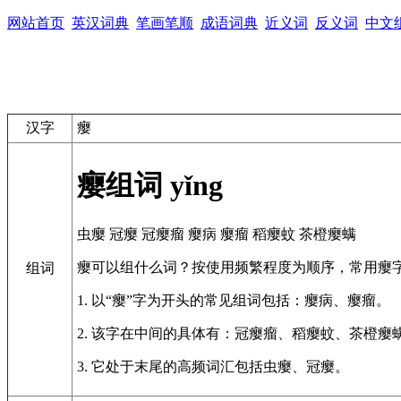
网站首页
英汉词典
笔画笔顺
成语词典
近义词
反义词
中文
汉字
瘿
瘿组词
yǐng
虫瘿
冠瘿
冠瘿瘤
瘿病
瘿瘤
稻瘿蚊
茶橙瘿螨
瘿可以组什么词？按使用频繁程度为顺序，常用瘿
组词
1. 以“瘿”字为开头的常见组词包括：瘿病、瘿瘤。
2. 该字在中间的具体有：冠瘿瘤、稻瘿蚊、茶橙瘿
3. 它处于末尾的高频词汇包括虫瘿、冠瘿。