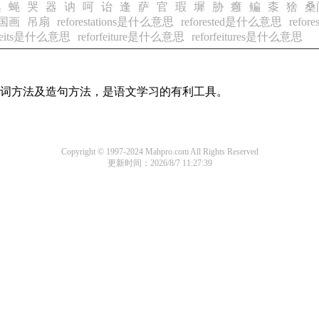
集
蝇
哭
器
讷
呵
诒
逢
萨
官
瑕
墀
胁
癰
鳊
桼
猞
桑
国画
吊扇
reforestations是什么意思
reforested是什么意思
refo
rfeits是什么意思
reforfeiture是什么意思
reforfeitures是什么意思
的组词方法及造句方法，是语文学习的有利工具。
Copyright © 1997-2024 Mahpro.com All Rights Reserved
更新时间：2026/8/7 11:27:39