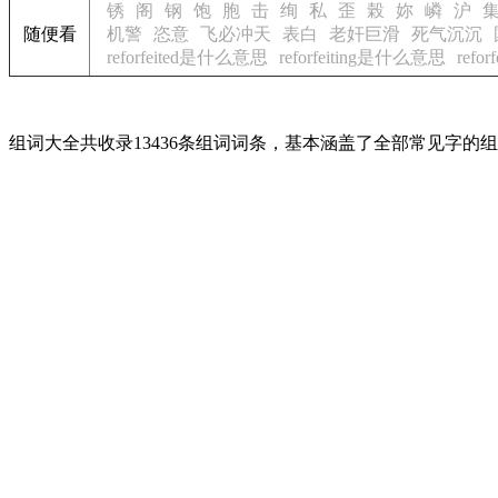
锈
阁
钢
饱
胞
击
绚
私
歪
榖
妳
嶙
沪
随便看
机警
恣意
飞必冲天
表白
老奸巨滑
死气沉沉
reforfeited是什么意思
reforfeiting是什么意思
refo
组词大全共收录13436条组词词条，基本涵盖了全部常见字