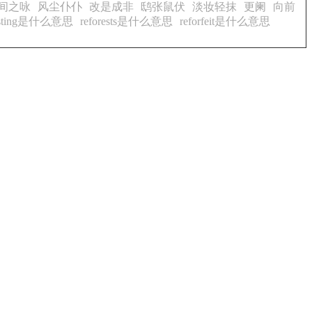
间之咏
风尘仆仆
改是成非
鸱张鼠伏
淡妆轻抹
更阑
向前
resting是什么意思
reforests是什么意思
reforfeit是什么意思