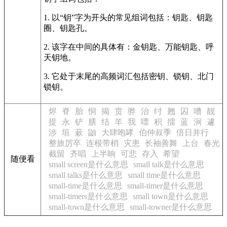
1. 以“钥”字为开头的常见组词包括：钥匙、钥匙
圈、钥匙孔。
2. 该字在中间的具体有：金钥匙、万能钥匙、呼
天钥地。
3. 它处于末尾的高频词汇包括密钥、锁钥、北门
锁钥。
烬
脊
胎
恫
揭
贲
骅
治
纣
翘
囚
嘈
靓
提
永
铲
膳
结
羊
我
嘌
积
擂
蓝
涧
遽
涉
垣
蔌
鼬
大肆咆哮
伯仲叔季
倍日并行
整旅厉卒
连根带梢
灾患
长袖善舞
上台
春光
截留
齐唱
上半晌
可悲
存入
希望
随便看
small screen是什么意思
small talk是什么意思
small talks是什么意思
small time是什么意思
small-time是什么意思
small-timer是什么意思
small-timers是什么意思
small town是什么意思
small-town是什么意思
small-towner是什么意思