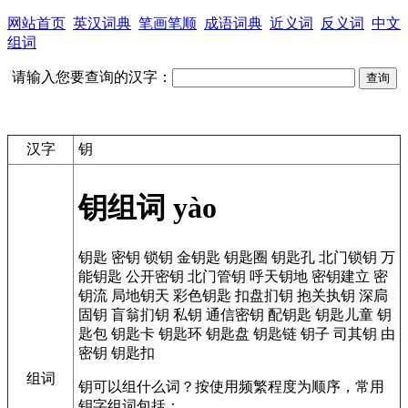
网站首页
英汉词典
笔画笔顺
成语词典
近义词
反义词
中文
组词
请输入您要查询的汉字：
汉字
钥
钥组词
yào
钥匙
密钥
锁钥
金钥匙
钥匙圈
钥匙孔
北门锁钥
万
能钥匙
公开密钥
北门管钥
呼天钥地
密钥建立
密
钥流
局地钥天
彩色钥匙
扣盘扪钥
抱关执钥
深扃
固钥
盲翁扪钥
私钥
通信密钥
配钥匙
钥匙儿童
钥
匙包
钥匙卡
钥匙环
钥匙盘
钥匙链
钥子
司其钥
由
密钥
钥匙扣
组词
钥可以组什么词？按使用频繁程度为顺序，常用
钥字组词包括：