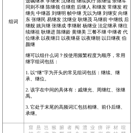
遗嘱继承
李继朱
沈继祖
继续执行
陈继儒
余继军
同则不继
陈继领
任继愈
后继人
和继发
常继发
程
继先
中继器
刘继明
帧中继
无以为继
刘继安
向继
东
张继民
易继发
沈继业
耿继茂
马继前
中继线
后
组词
继舰
姚兴继
张继成
李继耐
杨继业
法定继承
继往
续继祖
耿继进
陈继龄
黄继美
三餐不继
中继者
代
位继承
以夜继日
以夜继昼
以夜继朝
以日继夜
伯
颜继
继可以组什么词？按使用频繁程度为顺序，常用
继字组词包括：
1. 以“继”字为开头的常见组词包括：继续、继
承、继位。
2. 该字在中间的具体有：戚继光、周继红、张继
禹。
3. 它处于末尾的高频词汇包括相继、前仆后继、
承继。
窟
悬
岂
猴
腑
者
阄
澧
业
痹
评
材
喧