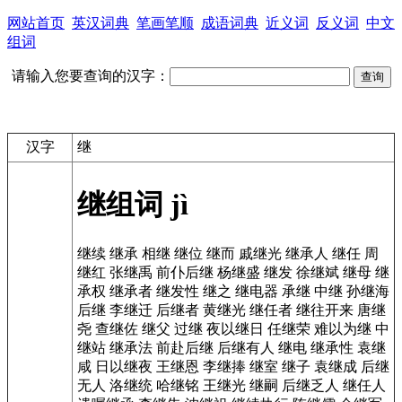
网站首页
英汉词典
笔画笔顺
成语词典
近义词
反义词
中文
组词
请输入您要查询的汉字：
汉字
继
继组词
jì
继续
继承
相继
继位
继而
戚继光
继承人
继任
周
继红
张继禹
前仆后继
杨继盛
继发
徐继斌
继母
继
承权
继承者
继发性
继之
继电器
承继
中继
孙继海
后继
李继迁
后继者
黄继光
继任者
继往开来
唐继
尧
查继佐
继父
过继
夜以继日
任继荣
难以为继
中
继站
继承法
前赴后继
后继有人
继电
继承性
袁继
咸
日以继夜
王继恩
李继捧
继室
继子
袁继成
后继
无人
洛继统
哈继铭
王继光
继嗣
后继乏人
继任人