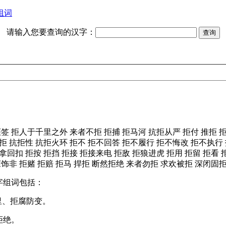
组词
请输入您要查询的汉字：
拒签
拒人于千里之外
来者不拒
拒捕
拒马河
抗拒从严
拒付
推拒
拒
抗拒性
抗拒火环
拒不
拒不回答
拒不履行
拒不悔改
拒不执行
拿回扣
拒按
拒挡
拒接
拒接来电
拒敌
拒狼进虎
拒用
拒留
拒看
谏饰非
拒赌
拒赔
拒马
捍拒
断然拒绝
来者勿拒
求欢被拒
深闭固
字组词包括：
里、拒腐防变。
拒绝。