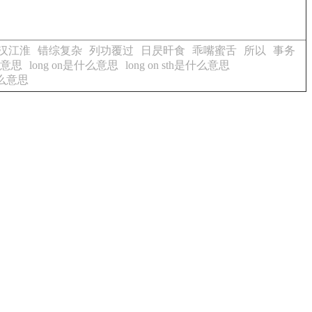
汉江淮
错综复杂
列功覆过
日昃旰食
乖嘴蜜舌
所以
事务
什么意思
long on是什么意思
long on sth是什么意思
是什么意思