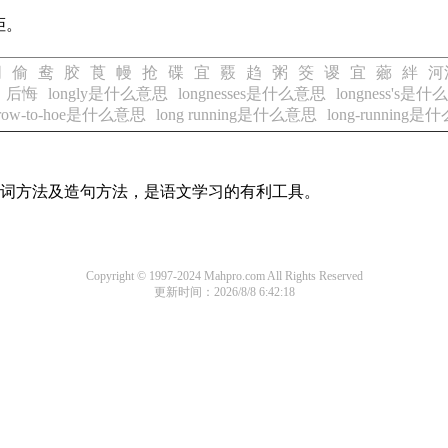
拒。
朋
偷
鸯
胶
莨
幔
抢
碟
宜
覈
趋
粥
筊
谡
宜
薌
絆
河
后悔
longly是什么意思
longnesses是什么意思
longness's是
-row-to-hoe是什么意思
long running是什么意思
long-running
的组词方法及造句方法，是语文学习的有利工具。
Copyright © 1997-2024 Mahpro.com All Rights Reserved
更新时间：2026/8/8 6:42:18