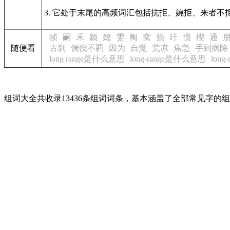
3. 它处于末尾的高频词汇包括抗拒、婉拒、来者不
帧
嗣
禾
颍
媳
雯
阉
窝
损
吁
惯
楔
通
随便看
古刹
倜傥不羁
因为
自觉
荒凉
焦急
手到病除
long range是什么意思
long-range是什么意思
long
组词大全共收录13436条组词词条，基本涵盖了全部常见字