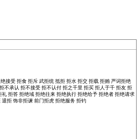
拒绝接受
拒食
拒斥
武拒统
抵拒
拒水
拒交
拒载
拒贿
严词拒绝
拒不承认
拒不接受
拒不认付
拒之千里
拒买
拒人于千
拒友
拒
拒礼
拒答
拒绝域
拒绝往来
拒绝执行
拒绝给予
拒绝者
拒绝请求
拒
退拒
饰非拒谏
前门拒虎
拒绝服务
拒钓