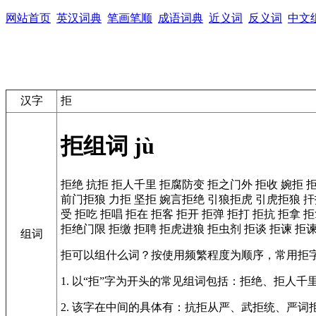
网站首页
英汉词典
笔画笔顺
成语词典
近义词
反义词
中文
汉字
拒
拒组词
jù
拒绝
抗拒
拒人千里
拒腐防变
拒之门外
拒收
婉拒
前门拒狼
力拒
坚拒
婉言拒绝
引狼拒虎
引虎拒狼
扞
受
拒吃
拒唱
拒在
拒客
拒开
拒弹
拒打
拒抗
拒拿
拒
拒绝门限
拒缴
拒聘
拒虎进狼
拒虫剂
拒谈
拒谏
拒
组词
拒可以组什么词？按使用频繁程度为顺序，常用拒
1. 以“拒”字为开头的常见组词包括：拒绝、拒人千
2. 该字在中间的具体有：抗拒从严、武拒统、严词