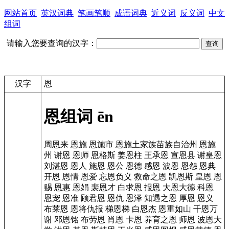
网站首页
英汉词典
笔画笔顺
成语词典
近义词
反义词
中文
组词
请输入您要查询的汉字：
汉字
恩
恩组词
ēn
周恩来
恩施
恩施市
恩施土家族苗族自治州
恩施
州
谢恩
恩师
恩格斯
姜恩柱
王承恩
宣恩县
谢皇恩
刘湛恩
恩人
施恩
恩公
恩德
感恩
波恩
恩怨
恩典
开恩
恩情
恩爱
忘恩负义
救命之恩
凯恩斯
皇恩
恩
赐
恩惠
恩娟
裴恩才
白求恩
报恩
大恩大德
科恩
恩宠
恩准
顾君恩
恩仇
恩泽
知遇之恩
厚恩
恩义
布莱恩
恩将仇报
梯恩梯
白恩杰
恩重如山
千恩万
谢
邓恩铭
布劳恩
肖恩
卡恩
养育之恩
师恩
波恩大