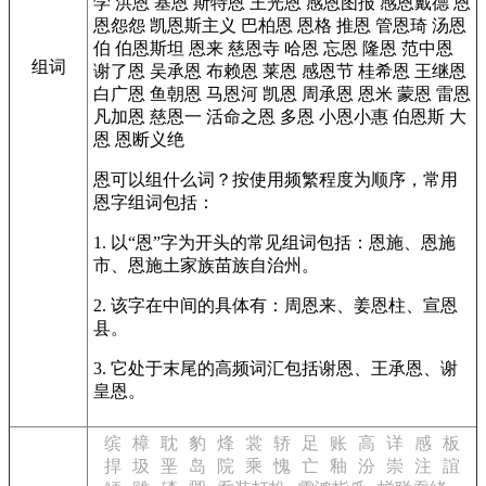
学
洪恩
基恩
斯特恩
王光恩
感恩图报
感恩戴德
恩
恩怨怨
凯恩斯主义
巴柏恩
恩格
推恩
管恩琦
汤恩
伯
伯恩斯坦
恩来
慈恩寺
哈恩
忘恩
隆恩
范中恩
组词
谢了恩
吴承恩
布赖恩
莱恩
感恩节
桂希恩
王继恩
白广恩
鱼朝恩
马恩河
凯恩
周承恩
恩米
蒙恩
雷恩
凡加恩
慈恩一
活命之恩
多恩
小恩小惠
伯恩斯
大
恩
恩断义绝
恩可以组什么词？按使用频繁程度为顺序，常用
恩字组词包括：
1. 以“恩”字为开头的常见组词包括：恩施、恩施
市、恩施土家族苗族自治州。
2. 该字在中间的具体有：周恩来、姜恩柱、宣恩
县。
3. 它处于末尾的高频词汇包括谢恩、王承恩、谢
皇恩。
缤
樟
耽
豹
烽
裳
轿
足
账
高
详
感
板
捍
圾
垩
岛
院
乘
愧
亡
釉
汾
崇
注
誼