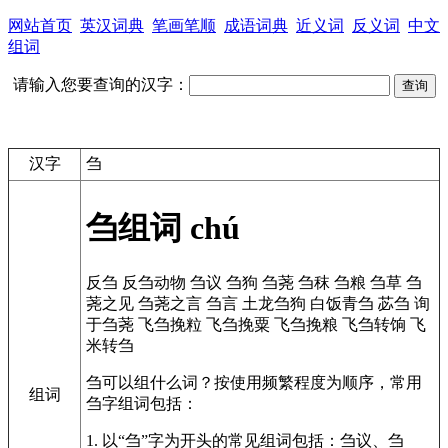
网站首页
英汉词典
笔画笔顺
成语词典
近义词
反义词
中文
组词
请输入您要查询的汉字：
汉字
刍
刍组词
chú
反刍
反刍动物
刍议
刍狗
刍荛
刍秣
刍粮
刍草
刍
荛之见
刍荛之言
刍言
土龙刍狗
白饭青刍
苾刍
询
于刍荛
飞刍挽粒
飞刍挽粟
飞刍挽粮
飞刍转饷
飞
米转刍
刍可以组什么词？按使用频繁程度为顺序，常用
组词
刍字组词包括：
1. 以“刍”字为开头的常见组词包括：刍议、刍