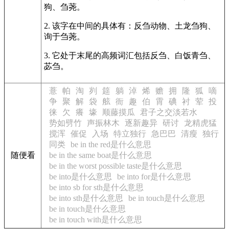
狗、刍荛。
2. 该字在中间的具体有：反刍动物、土龙刍狗、
询于刍荛。
3. 它处于末尾的高频词汇包括反刍、白饭青刍、
苾刍。
薏
帕
淘
刿
筵
躺
淖
烯
赡
拥
隆
狐
嘀
争
聚
解
袋
舷
衙
趣
伯
霄
碘
衬
荤
投
徕
欠
癢
壕
顺藤摸瓜
君子之交淡若水
势如劈竹
声振林木
逐新趣异
研讨
龙精虎猛
搅浑
催促
入场
特立独行
急巴巴
清瘦
独行
同类
be in the red是什么意思
随便看
be in the same boat是什么意思
be in the worst possible taste是什么意思
be into是什么意思
be into for是什么意思
be into sb for sth是什么意思
be into sth是什么意思
be in touch是什么意思
be in touch是什么意思
be in touch with是什么意思