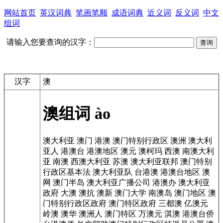
网站首页
英汉词典
笔画笔顺
成语词典
近义词
反义词
中文
组词
请输入您要查询的汉字：
汉字
澳
澳组词
ào
澳大利亚
澳门
港澳
澳门特别行政区
澳洲
澳大利
亚人
港澳台
港澳地区
澳元
澳柯玛
西澳
南澳大利
亚
南澳
西澳大利亚
苏澳
澳大利亚联邦
澳门特别
行政区基本法
澳大利亚队
台港澳
港澳台地区
澳
网
澳门半岛
澳大利亚广播公司
港澳办
澳大利亚
政府
大澳
澳抗
澳新
澳门大学
南澳岛
澳门地区
澳
门特别行政区政府
澳门特区政府
三都澳
亿澳元
岭澳
澳华
澳洲人
澳门特区
万澳元
淇澳
港澳台侨