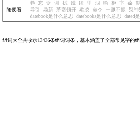
巷
忘
谤
谢
拭
谎
续
里
泅
喻
柜
卞
葆
随便看
导引
鼎新
茅塞顿开
欺凌
命令
一蹶不振
疑神
datebook是什么意思
datebooks是什么意思
date
组词大全共收录13436条组词词条，基本涵盖了全部常见字