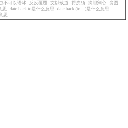
虫不可以语冰
反反覆覆
文以载道
捋虎须
摘胆剜心
贪图
么意思
date back to是什么意思
date back (to…)是什么意思
么意思