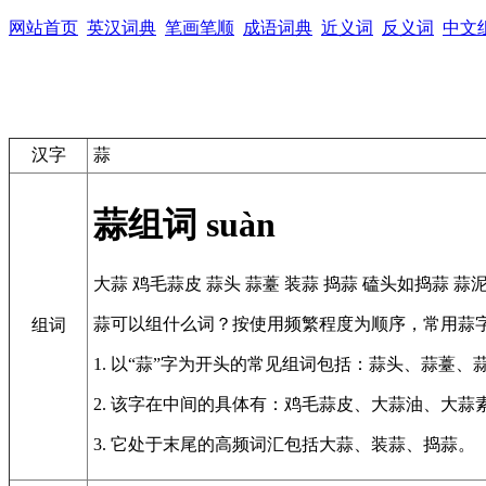
网站首页
英汉词典
笔画笔顺
成语词典
近义词
反义词
中文
汉字
蒜
蒜组词
suàn
大蒜
鸡毛蒜皮
蒜头
蒜薹
装蒜
捣蒜
磕头如捣蒜
蒜
蒜可以组什么词？按使用频繁程度为顺序，常用蒜
组词
1. 以“蒜”字为开头的常见组词包括：蒜头、蒜薹、
2. 该字在中间的具体有：鸡毛蒜皮、大蒜油、大蒜
3. 它处于末尾的高频词汇包括大蒜、装蒜、捣蒜。