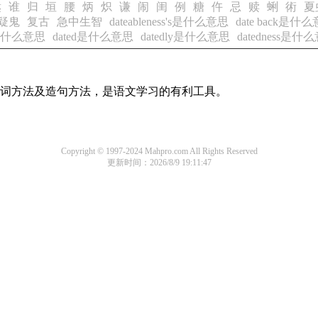
鞑
谁
归
垣
腰
炳
炽
谦
闹
闺
例
糖
仵
忌
赎
蜊
術
夏
疑鬼
复古
急中生智
dateableness's是什么意思
date back是什
d是什么意思
dated是什么意思
datedly是什么意思
datedness是什
的组词方法及造句方法，是语文学习的有利工具。
Copyright © 1997-2024 Mahpro.com All Rights Reserved
更新时间：2026/8/9 19:11:47