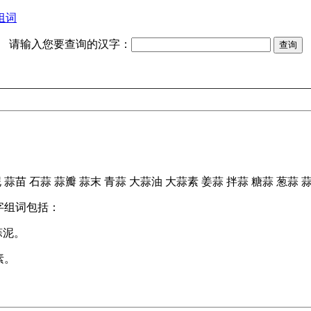
组词
请输入您要查询的汉字：
泥
蒜苗
石蒜
蒜瓣
蒜末
青蒜
大蒜油
大蒜素
姜蒜
拌蒜
糖蒜
葱蒜
字组词包括：
蒜泥。
素。