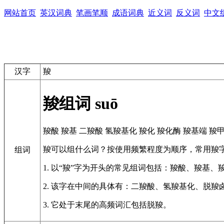
网站首页
英汉词典
笔画笔顺
成语词典
近义词
反义词
中文
汉字
羧
羧组词
suō
羧酸
羧基
二羧酸
氢羧基化
羧化
羧化酶
羧基端
羧
羧可以组什么词？按使用频繁程度为顺序，常用羧
组词
1. 以“羧”字为开头的常见组词包括：羧酸、羧基、
2. 该字在中间的具体有：二羧酸、氢羧基化、脱羧
3. 它处于末尾的高频词汇包括脱羧。