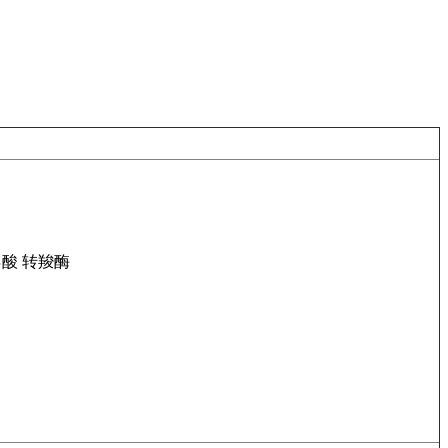
乙酸
转羧酶