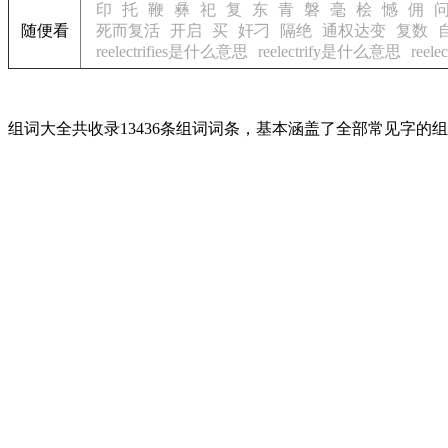
印
托
鞭
彝
祀
复
东
青
磐
毫
桧
憾
佣
随便看
死而复活
开启
买
奸刁
隔绝
通权达变
复数
reelectrifies是什么意思
reelectrify是什么意思
reel
组词大全共收录13436条组词词条，基本涵盖了全部常见字