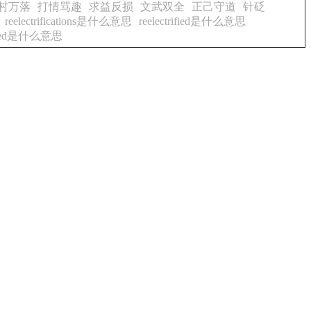
村万落
打情骂趣
求益反损
文武双全
正己守道
针砭
reelectrifications是什么意思
reelectrified是什么意思
eled是什么意思