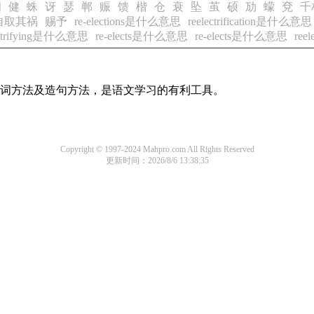
问
健
蛛
讶
瑟
郸
赈
馈
楷
仓
衰
坠
茧
硕
劢
蠓
兗
千
自取其祸
赐予
re-elections是什么意思
reelectrification是什么意思
ectrifying是什么意思
re-elects是什么意思
re-elects是什么意思
re
的组词方法及造句方法，是语文学习的有利工具。
Copyright © 1997-2024 Mahpro.com All Rights Reserved
更新时间：2026/8/6 13:38:35