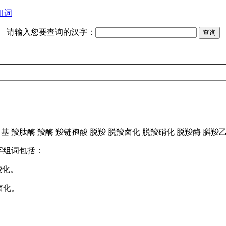
组词
请输入您要查询的汉字：
甲基
羧肽酶
羧酶
羧链孢酸
脱羧
脱羧卤化
脱羧硝化
脱羧酶
膦羧
字组词包括：
羧化。
卤化。