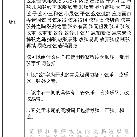
弦定理
佩韦佩弦
六弦琴
内弦
出弦度
十六和弦
单
弦儿
和弦铃声
和弦铃音
和弦音
品竹调弦
大三和
弦
子弦
小三和弦
小展弦
平弦
幺弦孤韵
应弦而倒
弄管调弦
弓弦乐器
弦乐器组
弦乐版
弦切角
弦声
组词
弦外之响
弦外之意
弦外有音
弦无虚发
弦琴
弦线
弦重
弦重市
弦音
弦音计
弦马
急拍繁弦
急管繁弦
惊弦之鸟
拂弦
改弦易张
改弦易调
故弄弦虚
断弦
再续
易辙改弦
春诵夏弦
弦可以组什么词？按使用频繁程度为顺序，常用
弦字组词包括：
1. 以“弦”字为开头的常见组词包括：弦乐、弦乐
器、弦外之音。
2. 该字在中间的具体有：管弦乐、管弦乐队、改
弦易辙。
3. 它处于末尾的高频词汇包括琴弦、正弦、和
弦。
茫
械
杠
秦
癌
恢
漩
内
次
肠
淦
牒
殒