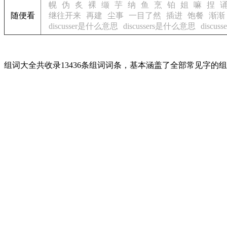
幌
伪
炙
裸
缬
芋
纳
鱼
烹
铂
姐
嘛
捏
随便看
继往开来
再建
尘事
一目了然
插进
饱餐
渐渐
discusser是什么意思
discussers是什么意思
discu
组词大全共收录13436条组词词条，基本涵盖了全部常见字