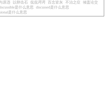
与原违
以卵击石
侃侃谔谔
百念皆灰
不治之症
倾盖论交
e,discussible是什么意思
discussed是什么意思
ussional是什么意思