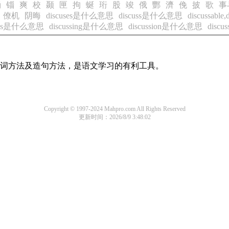
诵
锱
爽
校
颞
匣
拘
蜒
珩
股
竣
俄
酆
濟
俛
披
歌
事
僚机
阴晦
discuses是什么意思
discuss是什么意思
discussabl
sses是什么意思
discussing是什么意思
discussion是什么意思
disc
的组词方法及造句方法，是语文学习的有利工具。
Copyright © 1997-2024 Mahpro.com All Rights Reserved
更新时间：2026/8/9 3:48:02