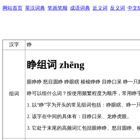
网站首页
英汉词典
笔画笔顺
成语词典
近义词
反义词
中文
汉字
睁
睁组词
zhēng
眼睁睁
怒目圆睁
睁眼瞎
棱棱睁睁
目睁口呆
睁一只
睁可以组什么词？按使用频繁程度为顺序，常用睁
组词
1. 以“睁”字为开头的常见组词包括：睁眼瞎、睁一
2. 该字在中间的具体有：目睁口呆、龙睁虎眼。
3. 它处于末尾的高频词汇包括眼睁睁、怒目圆睁、