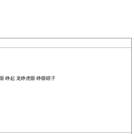
眼
睁起
龙睁虎眼
睁眼瞎子