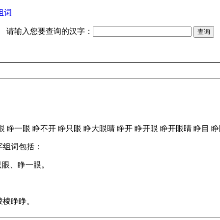
组词
请输入您要查询的汉字：
眼
睁一眼
睁不开
睁只眼
睁大眼睛
睁开
睁开眼
睁开眼睛
睁目
睁
字组词包括：
只眼、睁一眼。
棱棱睁睁。