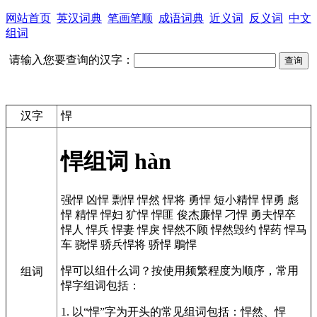
网站首页
英汉词典
笔画笔顺
成语词典
近义词
反义词
中文
组词
请输入您要查询的汉字：
汉字
悍
悍组词
hàn
强悍
凶悍
剽悍
悍然
悍将
勇悍
短小精悍
悍勇
彪
悍
精悍
悍妇
犷悍
悍匪
俊杰廉悍
刁悍
勇夫悍卒
悍人
悍兵
悍妻
悍戾
悍然不顾
悍然毁约
悍药
悍马
车
骁悍
骄兵悍将
骄悍
鵰悍
悍可以组什么词？按使用频繁程度为顺序，常用
组词
悍字组词包括：
1. 以“悍”字为开头的常见组词包括：悍然、悍