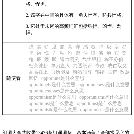
将、悍勇。
2. 该字在中间的具体有：勇夫悍卒、骄兵悍将。
3. 它处于末尾的高频词汇包括强悍、凶悍、剽
悍。
烽
裳
轿
足
账
高
详
感
板
捍
圾
垩
岛
院
乘
愧
亡
釉
汾
崇
注
璋
略
疱
宾
桨
粒
瘠
餒
跋
通幽洞灵
气壮胆粗
称王称伯
枉突徙薪
单刀直入
力透纸背
专政
成仁取义
高高在上
力所能及
唯我独尊
郁结
古诗
敌意
随便看
回忆
opportune是什么意思
opportunely是什么意思
opportuneness是什么意思
opportunenesses是什么意思
opportunism是什么意思
opportunisms是什么意思
opportunist是什么意思
opportunist是什么意思
opportunistic是什么意思
opportunistic是什么意思
组词大全共收录13436条组词词条，基本涵盖了全部常见字的