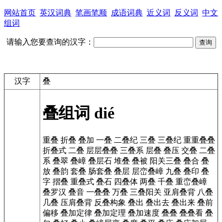
网站首页
英汉词典
笔画笔顺
成语词典
近义词
反义词
中文
组词
请输入您要查询的汉字：
汉字
叠
叠组词
dié
重叠
折叠
叠加
一叠
二叠纪
三叠
三叠纪
重重叠叠
折叠式
二叠
层层叠叠
三叠系
层叠
叠压
交叠
二叠
系
叠翠
叠嶂
叠层石
堆叠
叠被
阳关三叠
叠合
叠
放
叠韵
套叠
肠套叠
叠层
层峦叠嶂
九叠
叠印
叠
字
摺叠
重叠式
叠石
四叠体
两叠
千叠
重峦叠嶂
叠罗汉
叠音
一叠叠
万叠
三叠阳关
亚肩叠背
八叠
几叠
压肩叠背
反叠构象
叠出
叠出去
叠出来
叠前
偏移
叠加定律
叠加定理
叠加速度
叠叠
叠叠看
叠