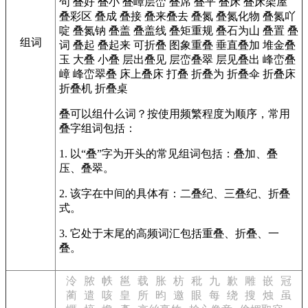
句
叠好
叠小
叠嶂层峦
叠席
叠平
叠床
叠床架屋
叠彩区
叠成
叠接
叠来叠去
叠氮
叠氮化物
叠氮吖
啶
叠氮钠
叠盖
叠盖线
叠矩重规
叠石为山
叠置
叠
组词
词
叠起
叠起来
可折叠
图象重叠
垂直叠加
堆金叠
玉
大叠
小叠
层出叠见
层峦叠翠
层见叠出
峰峦叠
嶂
峰峦翠叠
床上叠床
打叠
折叠为
折叠伞
折叠床
折叠机
折叠桌
叠可以组什么词？按使用频繁程度为顺序，常用
叠字组词包括：
1. 以“叠”字为开头的常见组词包括：叠加、叠
压、叠翠。
2. 该字在中间的具体有：二叠纪、三叠纪、折叠
式。
3. 它处于末尾的高频词汇包括重叠、折叠、一
叠。
泠
脓
帙
邕
载
胀
枋
秕
九
歉
雕
嵌
冠
蔺
遣
咳
皇
所
昀
邀
眼
每
绕
搜
烛
虽