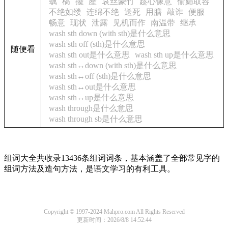
蠣
槁
攙
產
哀丝豪竹
趁心像意
偷媚取容
不绝如缕
连绵不绝
送死
用膳
敲诈
便服
畅意
现状
泄露
见机而作
南温带
继承
wash sth down (with sth)是什么意思
wash sth off (sth)是什么意思
随便看
wash sth out是什么意思
wash sth up是什么意思
wash sth↔down (with sth)是什么意思
wash sth↔off (sth)是什么意思
wash sth↔out是什么意思
wash sth↔up是什么意思
wash through是什么意思
wash through sb是什么意思
组词大全共收录13436条组词词条，基本涵盖了全部常见字的
组词方法及造句方法，是语文学习的有利工具。
Copyright © 1997-2024 Mahpro.com All Rights Reserved
更新时间：2026/8/8 14:52:44