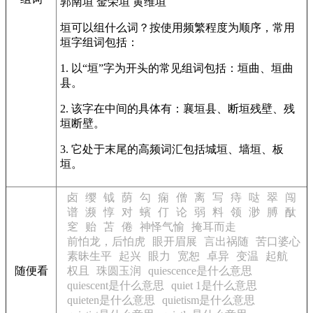
郭南垣
金荣垣
黄维垣
垣可以组什么词？按使用频繁程度为顺序，常用
垣字组词包括：
1. 以“垣”字为开头的常见组词包括：垣曲、垣曲
县。
2. 该字在中间的具体有：襄垣县、断垣残壁、残
垣断壁。
3. 它处于末尾的高频词汇包括城垣、墙垣、板
垣。
卤
缨
钺
荫
勾
痫
僧
离
写
痔
哒
翠
闯
谱
濒
惇
对
蠙
仃
论
弱
料
领
渺
膊
酞
窆
贻
苫
倦
神怿气愉
掩耳而走
前怕龙，后怕虎
眼开眉展
言出祸随
苦口婆心
素昧生平
起兴
眼力
宽恕
卓异
变温
起航
随便看
权且
珠圆玉润
quiescence是什么意思
quiescent是什么意思
quiet 1是什么意思
quieten是什么意思
quietism是什么意思