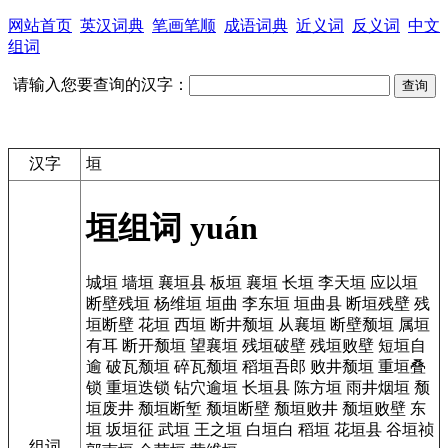
网站首页
英汉词典
笔画笔顺
成语词典
近义词
反义词
中文
组词
请输入您要查询的汉字：
汉字
垣
垣组词
yuán
城垣
墙垣
襄垣县
板垣
襄垣
长垣
李天垣
应以垣
断壁残垣
杨维垣
垣曲
李东垣
垣曲县
断垣残壁
残
垣断壁
花垣
西垣
断井颓垣
从襄垣
断壁颓垣
属垣
有耳
断开颓垣
望襄垣
残垣破壁
残垣败壁
短垣自
逾
破瓦颓垣
碎瓦颓垣
稻垣吾郎
败井颓垣
重垣叠
锁
重垣迭锁
钻穴逾垣
长垣县
陈方垣
雨井烟垣
颓
垣废井
颓垣断堑
颓垣断壁
颓垣败井
颓垣败壁
东
垣
坂垣征
武垣
王之垣
白垣白
稻垣
花垣县
谷垣祯
组词