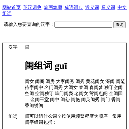
网站首页
英汉词典
笔画笔顺
成语词典
近义词
反义词
中文
组词
请输入您要查询的汉字：
汉字
闺
闺组词
guī
闺女
闺阁
闺房
大家闺秀
闺秀
黄花闺女
深闺
闺范
待字闺中
名门闺秀
大闺女
春闺
春闺梦
独守空闺
空闺
空闺独守
筚门闺窦
老闺女
莺闺燕阁
金闺国
士
金闺玉堂
闺中
闺怨
闺艳
闺英闱秀
闺门
香闺
香闺绣阁
闺可以组什么词？按使用频繁程度为顺序，常用
组词
闺字组词包括：