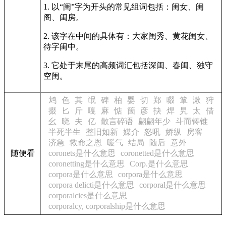
1. 以“闺”字为开头的常见组词包括：闺女、闺
阁、闺房。
2. 该字在中间的具体有：大家闺秀、黄花闺女、
待字闺中。
3. 它处于末尾的高频词汇包括深闺、春闺、独守
空闺。
鸩
色
其
氓
碑
柏
婴
切
郑
啜
箪
漱
狩
掇
匕
斤
嘎
麻
惦
箇
彦
抉
焊
旯
太
借
幺
晓
夫
亿
散言碎语
翩翩年少
斗而铸锥
半死半生
整旧如新
媒介
怒吼
娇纵
房客
济急
救命之恩
暖气
结局
随后
意外
随便看
coronets是什么意思
coronetted是什么意思
coronetting是什么意思
Corp.是什么意思
corpora是什么意思
corpora是什么意思
corpora delicti是什么意思
corporal是什么意思
corporalcies是什么意思
corporalcy, corporalship是什么意思