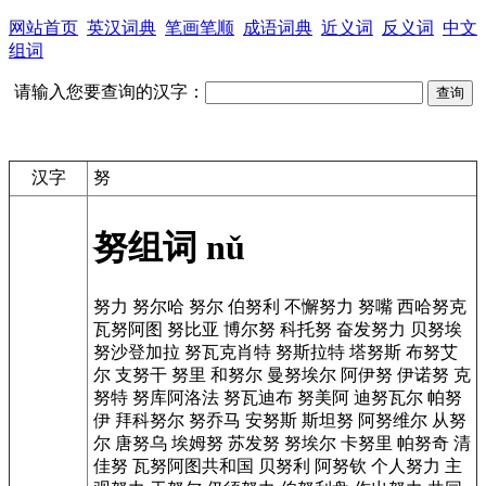
网站首页
英汉词典
笔画笔顺
成语词典
近义词
反义词
中文
组词
请输入您要查询的汉字：
汉字
努
努组词
nǔ
努力
努尔哈
努尔
伯努利
不懈努力
努嘴
西哈努克
瓦努阿图
努比亚
博尔努
科托努
奋发努力
贝努埃
努沙登加拉
努瓦克肖特
努斯拉特
塔努斯
布努艾
尔
支努干
努里
和努尔
曼努埃尔
阿伊努
伊诺努
克
努特
努库阿洛法
努瓦迪布
努美阿
迪努瓦尔
帕努
伊
拜科努尔
努乔马
安努斯
斯坦努
阿努维尔
从努
尔
唐努乌
埃姆努
苏发努
努埃尔
卡努里
帕努奇
清
佳努
瓦努阿图共和国
贝努利
阿努钦
个人努力
主