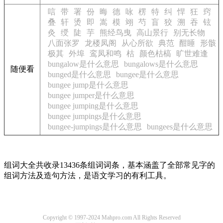
唁
带
署
份
晦
德
咏
楞
特
纠
悍
狂
窍
叠
轩
烫
即
嵩
模
翊
芍
盲
狡
溯
吞
铉
灸
绶
陡
芋
熊经鸟曳
高山景行
别无长物
八面张罗
龙楼凤阁
从心所欲
典范
酣睡
形骸
极其
外埠
鸾凤和鸣
枯
颜色枯槁
旷世难逢
bungalow是什么意思
bungalows是什么意思
随便看
bunged是什么意思
bungee是什么意思
bungee jump是什么意思
bungee jumper是什么意思
bungee jumping是什么意思
bungee jumpings是什么意思
bungee-jumpings是什么意思
bungees是什么意思
组词大全共收录13436条组词词条，基本涵盖了全部常见字的
组词方法及造句方法，是语文学习的有利工具。
Copyright © 1997-2024 Mahpro.com All Rights Reserved