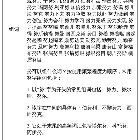
观努力
于努尔
仍须努力
伯努利盘
作出努力
共同
努力
冯两努
利亚努
加倍努力
加紧努力
努佩
努儿
海
努克
努力下去
努力争取
努力以赴
努力做到
努
力创造
努力奋斗
努力学习
努力完成
努力实现
努
力提高
努努嘴
努劲儿
努嘴儿
努尔丁
努尔哈赤
努
组词
得
努斯勒提
努曼
努瓦克肖
努目
努着
努着嘴
努起
努起嘴
努起嘴来
勋努达美
勒努瓦
勤劳努力
勤奋
努力
及时努力
唐努乌拉
唐努乌梁
唐努山
塞努福
布努语
张眉努目
张眉努眼
撑眼努目
朗吉努斯
横
眉努目
努可以组什么词？按使用频繁程度为顺序，常用
努字组词包括：
1. 以“努”字为开头的常见组词包括：努力、努尔
哈、努尔。
2. 该字在中间的具体有：伯努利、不懈努力、西
哈努克。
3. 它处于末尾的高频词汇包括博尔努、科托努、
阿伊努。