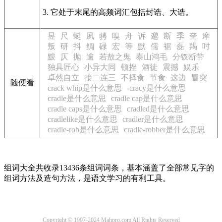
3. 它处于末尾的高频词汇包括封诰、大诰。
昱
尺
蜓
夙
骋
嗅
舟
诉
邈
断
季
奎
摩
叛
研
抖
鲷
碌
宏
等
默
儒
裾
磊
羯
吋
黢
仄
抛
逾
若敖之鬼
泰山鸿毛
分钗断带
独具匠心
小异大同
顿挫
酒徒
震撼
娱乐
卓然自立
接二连三
不择食
节食
这边
冒突
随便看
crack whip是什么意思
-cracy是什么意思
cradle是什么意思
cradle cap是什么意思
cradle caps是什么意思
cradled是什么意思
cradlelike是什么意思
cradler是什么意思
cradle-rob是什么意思
cradle-robber是什么意思
组词大全共收录13436条组词词条，基本涵盖了全部常见字的
组词方法及造句方法，是语文学习的有利工具。
Copyright © 1997-2024 Mahpro.com All Rights Reserved