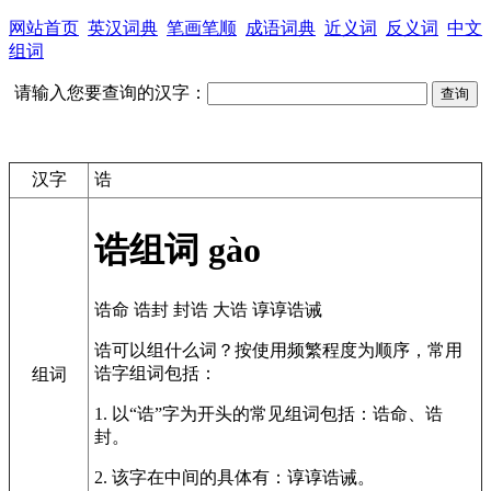
网站首页
英汉词典
笔画笔顺
成语词典
近义词
反义词
中文
组词
请输入您要查询的汉字：
汉字
诰
诰组词
gào
诰命
诰封
封诰
大诰
谆谆诰诫
诰可以组什么词？按使用频繁程度为顺序，常用
诰字组词包括：
组词
1. 以“诰”字为开头的常见组词包括：诰命、诰
封。
2. 该字在中间的具体有：谆谆诰诫。