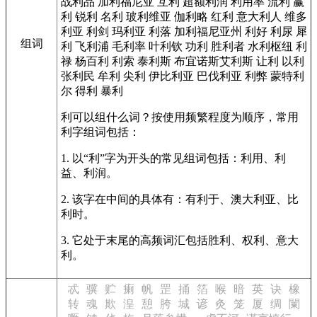
战利品
加利福尼亚
互利
超额利润
利用率
流利
赢
利
锐利
名利
玻利维亚
伽利略
红利
意大利人
维多
利亚
利剑
玛利亚
利落
加利福尼亚州
利好
利尿
犀
组词
利
飞利浦
毛利率
叶利钦
功利
胜利者
水利枢纽
利
禄
杨百利
利索
泰利斯
布宜诺斯艾利斯
让利
以利
张利民
牟利
尖利
伊比利亚
巴伐利亚
利弊
蒙特利
尔
得利
暴利
利可以组什么词？按使用频繁程度为顺序，常用
利字组词包括：
1. 以“利”字为开头的常见组词包括：利用、利
益、利润。
2. 该字在中间的具体有：有利于、澳大利亚、比
利时。
3. 它处于末尾的高频词汇包括胜利、权利、意大
利。
忒
骥
贮
瘌
帆
罡
捅
箔
喉
暗
英
诀
橡
转
魂
欺
湟
憩
胯
城
谚
灸
笼
厦
绸
闌