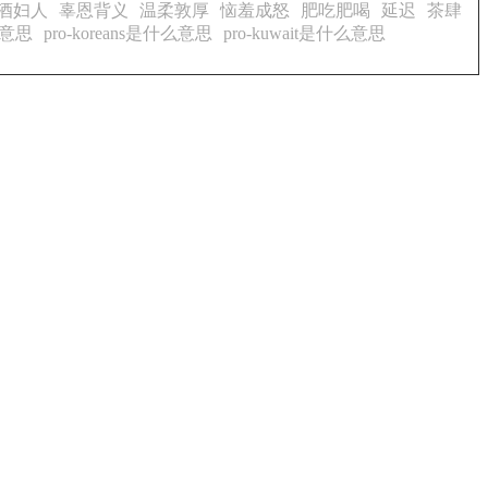
酒妇人
辜恩背义
温柔敦厚
恼羞成怒
肥吃肥喝
延迟
茶肆
什么意思
pro-koreans是什么意思
pro-kuwait是什么意思