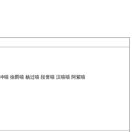
冲嘻
徐爵嘻
杨过嘻
段誉嘻
汉嘻嘻
阿紫嘻