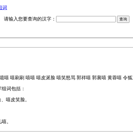
组词
请输入您要查询的汉字：
噫嘻
嘻刷刷
嘻嘻
嘻皮涎脸
嘻笑怒骂
郭祥嘻
郭襄嘻
黄蓉嘻
令狐
字组词包括：
哈、嘻皮笑脸。
儿嘻。