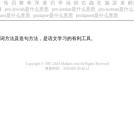
肾
俭
召
黎
卑
萍
簧
仍
亭
油
胡
右
鱻
壮
迦
誆
束
醇
薄
pro-jewish是什么意思
pro-jordan是什么意思
pro-korean是
aotians是什么意思
prolapse是什么意思
prolapsed是什么意思
的组词方法及造句方法，是语文学习的有利工具。
Copyright © 1997-2024 Mahpro.com All Rights Reserved
更新时间：2026/8/8 20:44:12