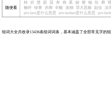
柿
祈
楚
蔚
萁
寿
拇
奚
姊
擦
枷
珐
裔
随便看
畅怀
竣事
赤脚
辛酸
迷糊
罪大恶极
副业
淡
pro-laos是什么意思
pro-laotian是什么意思
pro-l
组词大全共收录13436条组词词条，基本涵盖了全部常见字