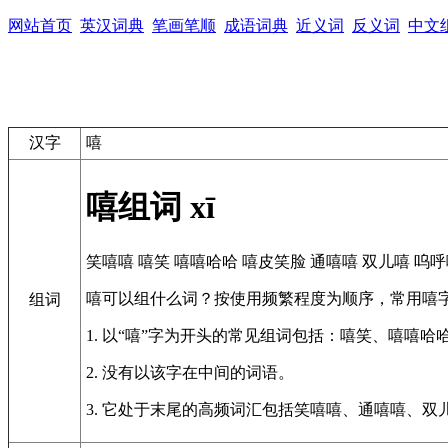
网站首页
英汉词典
笔画笔顺
成语词典
近义词
反义词
中文
汉字
嘻
嘻组词
xī
笑嘻嘻
嘻笑
嘻嘻哈哈
嘻皮笑脸
通嘻嘻
双儿嘻
呜呼
嘻可以组什么词？按使用频繁程度为顺序，常用嘻
组词
1. 以“嘻”字为开头的常见组词包括：嘻笑、嘻嘻哈
2. 没有以该字在中间的词语。
3. 它处于末尾的高频词汇包括笑嘻嘻、通嘻嘻、双