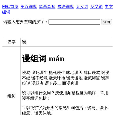
网站首页
英汉词典
笔画笔顺
成语词典
近义词
反义词
中文
组词
请输入您要查询的汉字：
汉字
谩
谩组词
mán
谩骂
底死谩生
抵死谩生
昧地谩天
肆口谩骂
诞谩
不经
谩不经意
谩天昧地
谩天谩地
谩藏诲盗
谩辞
哗说
谩骂者
谮下谩上
面谩腹诽
谩可以组什么词？按使用频繁程度为顺序，常用
组词
谩字组词包括：
1. 以“谩”字为开头的常见组词包括：谩骂、谩不
经意、谩天昧地。