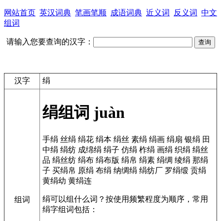
网站首页
英汉词典
笔画笔顺
成语词典
近义词
反义词
中文
组词
请输入您要查询的汉字：
汉字
绢
绢组词
juàn
手绢
丝绢
绢花
绢本
绢丝
素绢
绢画
绢扇
银绢
田
中绢
绢纺
成绵绢
绢子
仿绢
柞绢
画绢
织绢
绢丝
品
绢丝纺
绢布
绢布版
绢帛
绢素
绢绸
绫绢
那绢
子
买绢帛
原绢
布绢
纳绸绢
绢纺厂
罗绢缎
贡绢
黄绢幼
黄绢连
绢可以组什么词？按使用频繁程度为顺序，常用
组词
绢字组词包括：