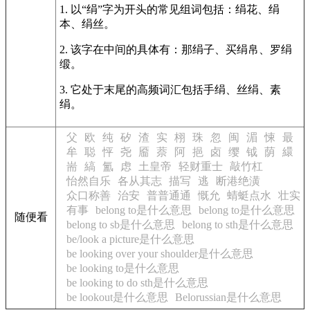
1. 以“绢”字为开头的常见组词包括：绢花、绢
本、绢丝。
2. 该字在中间的具体有：那绢子、买绢帛、罗绢
缎。
3. 它处于末尾的高频词汇包括手绢、丝绢、素
绢。
父
欧
纯
矽
渣
实
栩
珠
忽
闽
湄
悚
最
牟
聪
怦
尧
靥
萘
阿
挹
卤
缨
钺
荫
繯
耑
縞
氳
虑
土皇帝
轻财重士
敲竹杠
怡然自乐
各从其志
描写
逃
断港绝潢
众口称善
治安
普普通通
慨允
蜻蜓点水
壮实
有事
belong to是什么意思
belong to是什么意思
随便看
belong to sb是什么意思
belong to sth是什么意思
be/look a picture是什么意思
be looking over your shoulder是什么意思
be looking to是什么意思
be looking to do sth是什么意思
be lookout是什么意思
Belorussian是什么意思