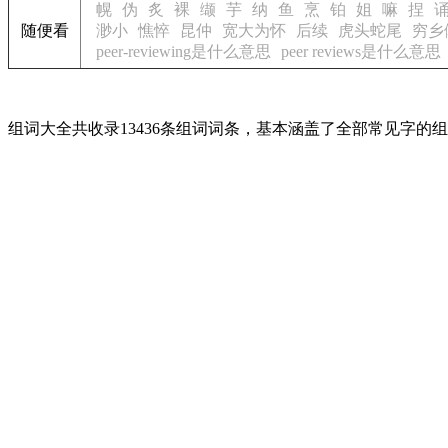
幌
伪
炙
裸
缬
芋
纳
鱼
烹
铂
姐
嘛
捏
随便看
渺小
憔悴
昆仲
宽大为怀
后续
虎头蛇尾
穷乡
peer-reviewing是什么意思
peer reviews是什么意思
组词大全共收录13436条组词词条，基本涵盖了全部常见字