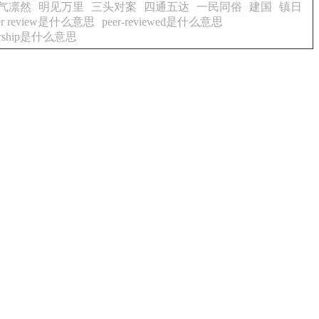
气凛然
明见万里
三头对案
四通五达
一民同俗
建国
镇日
er review是什么意思
peer-reviewed是什么意思
ership是什么意思