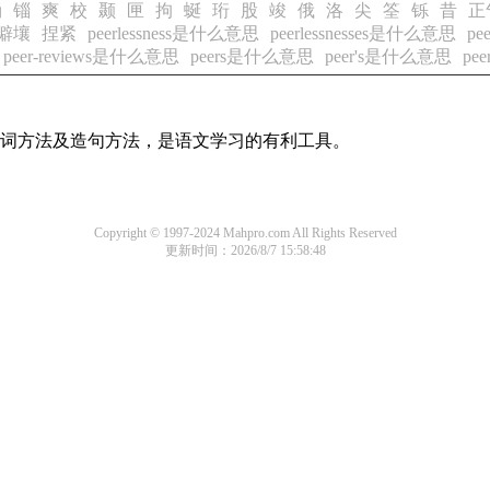
诵
锱
爽
校
颞
匣
拘
蜒
珩
股
竣
俄
洛
尖
筌
铄
昔
正
僻壤
捏紧
peerlessness是什么意思
peerlessnesses是什么意思
pe
peer-reviews是什么意思
peers是什么意思
peer's是什么意思
pe
的组词方法及造句方法，是语文学习的有利工具。
Copyright © 1997-2024 Mahpro.com All Rights Reserved
更新时间：2026/8/7 15:58:48