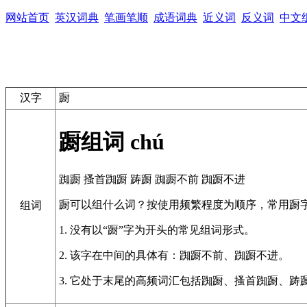
网站首页
英汉词典
笔画笔顺
成语词典
近义词
反义词
中文
汉字
蹰
蹰组词
chú
踟蹰
搔首踟蹰
踌蹰
踟蹰不前
踟蹰不进
蹰可以组什么词？按使用频繁程度为顺序，常用蹰
组词
1. 没有以“蹰”字为开头的常见组词形式。
2. 该字在中间的具体有：踟蹰不前、踟蹰不进。
3. 它处于末尾的高频词汇包括踟蹰、搔首踟蹰、踌