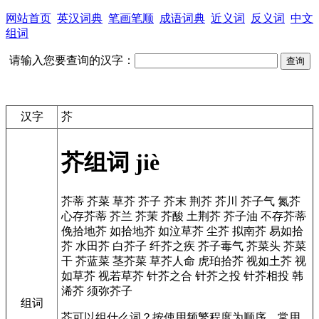
网站首页
英汉词典
笔画笔顺
成语词典
近义词
反义词
中文
组词
请输入您要查询的汉字：
汉字
芥
芥组词
jiè
芥蒂
芥菜
草芥
芥子
芥末
荆芥
芥川
芥子气
氮芥
心存芥蒂
芥兰
芥茉
芥酸
土荆芥
芥子油
不存芥蒂
俛拾地芥
如拾地芥
如泣草芥
尘芥
拟南芥
易如拾
芥
水田芥
白芥子
纤芥之疾
芥子毒气
芥菜头
芥菜
干
芥蓝菜
茎芥菜
草芥人命
虎珀拾芥
视如土芥
视
如草芥
视若草芥
针芥之合
针芥之投
针芥相投
韩
浠芥
须弥芥子
组词
芥可以组什么词？按使用频繁程度为顺序，常用