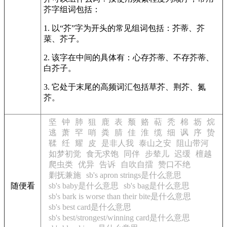
芥字组词包括：
1. 以“芥”字为开头的常见组词包括：芥蒂、芥
菜、芥子。
2. 该字在中间的具体有：心存芥蒂、不存芥蒂、
白芥子。
3. 它处于末尾的高频词汇包括草芥、荆芥、氮
芥。
坚
钟
肺
狙
鹿
表
颓
赂
萜
秃
棉
坜
烷
逃
萧
罕
哨
粪
腈
佳
淮
缆
细
讽
序
贽
鞣
纴
耀
皮
是非人我
泰山之安
阻山带河
如梦初觉
食无求饱
同伴
步辇儿
迟缓
檀越
爬虫类
优异
告诉
自吹自擂
赞口不绝
剿抚兼施
sb's apron strings是什么意思
随便看
sb's baby是什么意思
sb's bag是什么意思
sb's bark is worse than their bite是什么意思
sb's best card是什么意思
sb's best/strongest/winning card是什么意思