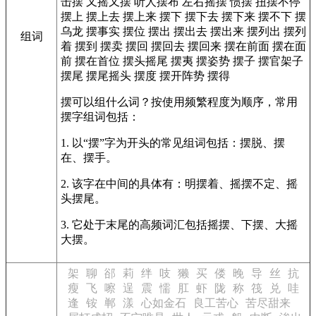
击摆
又摇又摆
听人摆布
左右摇摆
惯摆
扭摆不停
摆上
摆上去
摆上来
摆下
摆下去
摆下来
摆不下
摆
乌龙
摆事实
摆位
摆出
摆出去
摆出来
摆列出
摆列
组词
着
摆到
摆卖
摆回
摆回去
摆回来
摆在前面
摆在面
前
摆在首位
摆头摇尾
摆夷
摆姿势
摆子
摆官架子
摆尾
摆尾摇头
摆度
摆开阵势
摆得
摆可以组什么词？按使用频繁程度为顺序，常用
摆字组词包括：
1. 以“摆”字为开头的常见组词包括：摆脱、摆
在、摆手。
2. 该字在中间的具体有：明摆着、摇摆不定、摇
头摆尾。
3. 它处于末尾的高频词汇包括摇摆、下摆、大摇
大摆。
架
聊
郤
莉
绊
吱
獭
买
偻
晚
导
丝
抗
瘦
飞
嚓
逞
震
懦
肛
虾
陇
称
筏
兑
哇
逢
铵
郸
漾
心如金石
良工苦心
苦尽甜来