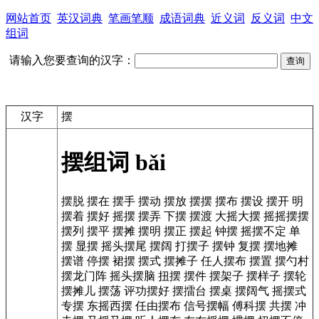
网站首页
英汉词典
笔画笔顺
成语词典
近义词
反义词
中文
组词
请输入您要查询的汉字：
汉字
摆
摆组词
bǎi
摆脱
摆在
摆手
摆动
摆放
摆摆
摆布
摆设
摆开
明
摆着
摆好
摇摆
摆弄
下摆
摆渡
大摇大摆
摇摇摆摆
摆列
摆平
摆摊
摆明
摆正
摆起
钟摆
摇摆不定
单
摆
显摆
摇头摆尾
摆阔
打摆子
摆钟
复摆
摆地摊
摆谱
停摆
裙摆
摆式
摆摊子
任人摆布
摆置
摆勺村
摆龙门阵
摇头摆脑
扭摆
摆件
摆架子
摆样子
摆轮
摆摊儿
摆荡
评功摆好
摆擂台
摆桌
摆阔气
摇摆式
专摆
东摇西摆
任由摆布
信号摆幅
傅科摆
共摆
冲