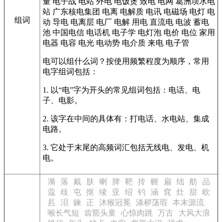
量
电子战
电站
外电
电饭煲
致电
电网
葛洲坝水电
站
广东核电集团
电离
电解质
电讯
电磁场
电灯
电
组词
动
导电
电离层
电厂
电解
用电
直流电
电波
蓄电
池
中国电信
电话机
电子学
电灯泡
电价
电位
家用
电器
电容
电光
电动势
电介质
来电
电子管
电可以组什么词？按使用频繁程度为顺序，常用
电字组词包括：
1. 以“电”字为开头的常见组词包括：电话、电
子、电影。
2. 该字在中间的具体有：打电话、水电站、集成
电路。
3. 它处于末尾的高频词汇包括无线电、发电、机
电。
漪
落
戴
肤
喇
脾
靶
抟
幄
扁
绌
舫
品
蔻
歧
屯
抠
绫
亚
绍
钓
涵
窕
灶
甜
欧
镸
泪
鍊
正
沐猴冠冕
涤秽荡瑕
本末源流
喉长气短
齿豁头童
心惊肉跳
万古
大风大浪