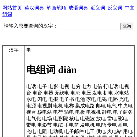
网站首页
英汉词典
笔画笔顺
成语词典
近义词
反义词
中文
组词
请输入您要查询的汉字：
汉字
电
电组词
diàn
电话
电子
电影
电视
电脑
电力
电信
打电话
电视
台
电台
电器
无线电
电流
电压
发电
机电
水电站
水电
闪电
电报
电子书
电池
家电
电磁
电路
光电
电源
电视剧
电机
电梯
集成电路
邮电
电气
中央电
视台
核电站
电荷
输电
电极
电视机
静电
电子商务
电气化
电场
电影院
核电
电磁波
放电
雷电
彩电
带电
电影节
电缆
手电筒
发电机
电能
专电
射电
充电
电阻
电动机
电子邮件
电工
供电
火电站
用电