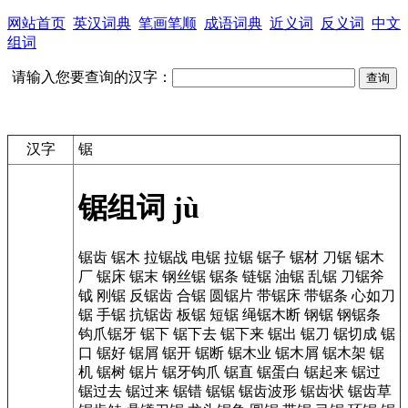
网站首页
英汉词典
笔画笔顺
成语词典
近义词
反义词
中文
组词
请输入您要查询的汉字：
汉字
锯
锯组词
jù
锯齿
锯木
拉锯战
电锯
拉锯
锯子
锯材
刀锯
锯木
厂
锯床
锯末
钢丝锯
锯条
链锯
油锯
乱锯
刀锯斧
钺
刚锯
反锯齿
合锯
圆锯片
带锯床
带锯条
心如刀
锯
手锯
抗锯齿
板锯
短锯
绳锯木断
钢锯
钢锯条
钩爪锯牙
锯下
锯下去
锯下来
锯出
锯刀
锯切成
锯
口
锯好
锯屑
锯开
锯断
锯木业
锯木屑
锯木架
锯
机
锯树
锯片
锯牙钩爪
锯直
锯蛋白
锯起来
锯过
锯过去
锯过来
锯错
锯锯
锯齿波形
锯齿状
锯齿草