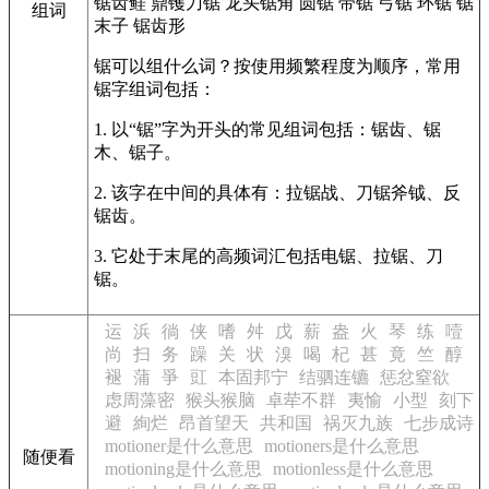
锯齿鲑
鼎镬刀锯
龙头锯角
圆锯
带锯
弓锯
环锯
锯
组词
末子
锯齿形
锯可以组什么词？按使用频繁程度为顺序，常用
锯字组词包括：
1. 以“锯”字为开头的常见组词包括：锯齿、锯
木、锯子。
2. 该字在中间的具体有：拉锯战、刀锯斧钺、反
锯齿。
3. 它处于末尾的高频词汇包括电锯、拉锯、刀
锯。
运
浜
徜
侠
嗜
舛
戊
薪
盎
火
琴
练
噎
尚
扫
务
躁
关
状
溴
喝
杞
甚
竟
竺
醇
褪
蒲
爭
豇
本固邦宁
结驷连镳
惩忿窒欲
虑周藻密
猴头猴脑
卓荦不群
夷愉
小型
刻下
避
絢烂
昂首望天
共和国
祸灭九族
七步成诗
motioner是什么意思
motioners是什么意思
随便看
motioning是什么意思
motionless是什么意思