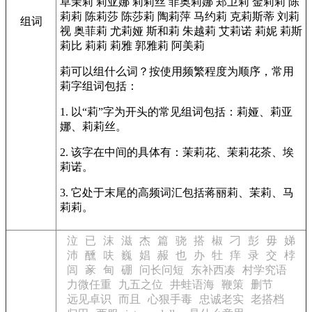
草茉莉
莉亚娜
莉莉丝
菲奥莉娜
郑卫莉
金莉莉
陈
莉莉
陈莉莎
陈莎莉
陶莉萍
马约莉
克莉斯蒂
刘莉
组词
视
奥菲莉
尤莉娅
斯和莉
朱越莉
艾莉诺
莉妮
莉斯
莉比
莉莉
莉雅
郭雅莉
阿美莉
莉可以组什么词？按使用频繁程度为顺序，常用
莉字组词包括：
1. 以“莉”字为开头的常见组词包括：莉娅、莉亚
娜、莉莉丝。
2. 该字在中间的具体有：茉莉花、茉莉花茶、埃
莉诺。
3. 它处于末尾的高频词汇包括蒋丽莉、茉莉、马
莉莉。
泣
已
沫
滋
杰
篇
骁
搭
椒
刁
彭
毋
娣
沛
醺
呋
巍
娼
赧
也
办
牡
痒
录
交
桲
闾
豙
甸
硼
问长问短
东补西凑
村学究语
力微任重
九五之位
井蛙语海
鞭策
删节
远见卓识
而且
心狠手毒
忠诚老实
老搭档