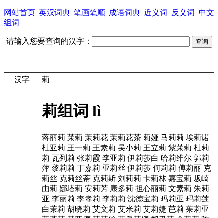
网站首页
英汉词典
笔画笔顺
成语词典
近义词
反义词
中文
组词
请输入您要查询的汉字：
汉字
莉
莉组词
lì
蒋丽莉
茉莉
茉莉花
茉莉花茶
莉娅
马莉莉
埃莉诺
杜亚莉
王一莉
王素莉
吴小莉
王立莉
紫茉莉
杜莉
莉
瓦列莉
张莉霞
李亚莉
伊莉莎白
哈莉维尔
郭莉
萍
黎莉莉
丁嘉莉
亚莉丝
伊莉莎
何莉莉
傅莉丽
克
莉丝
克莉丝蒂
克莉斯
刘莉莉
卡莉林
嘉宝莉
坂崎
由莉
娜塔莉
安莉芳
康多莉
担心丽莉
文素莉
朱莉
亚
李丽莉
李孝莉
李莉莉
沈德宝莉
玛莉亚
玛莉莲
白茉莉
胡晓莉
艾文莉
艾米莉
艾莉婕
芭莉
茱莉亚