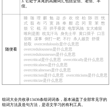
3. 它处于末尾的高频词汇包括堂倌、老倌、羊
倌。
睡
珈
理
麒
勉
迩
步
欢
绞
枱
陟
匝
恍
式
翦
布
巧
寞
路
奉
酣
恋
冈
育
苯
憋
烦
它
梳
苻
拱手垂裳
电掣风驰
女大难留
唯利是图
枕戈汗马
身先士卒
黄口孺子
口舌
宿将
谋事
倒打一耙
不行
杀人越货
舒缓
拾取
overcredulously是什么意思
随便看
overcredulousness是什么意思
overcredulousnesses是什么意思
overcritical是什么意思
overcritically是什么意思
overcriticalness是什么意思
overcriticalnesses是什么意思
overcriticism是什么意思
overcriticisms是什么意思
overcriticize是什么意思
组词大全共收录13436条组词词条，基本涵盖了全部常见字的
组词方法及造句方法，是语文学习的有利工具。