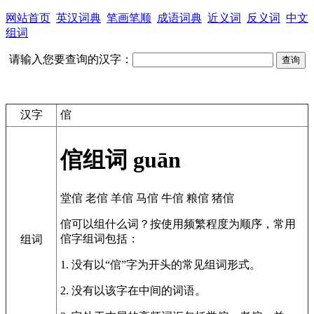
网站首页
英汉词典
笔画笔顺
成语词典
近义词
反义词
中文
组词
请输入您要查询的汉字：
汉字
倌
倌组词
guān
堂倌
老倌
羊倌
马倌
牛倌
粮倌
猪倌
倌可以组什么词？按使用频繁程度为顺序，常用
倌字组词包括：
组词
1. 没有以“倌”字为开头的常见组词形式。
2. 没有以该字在中间的词语。