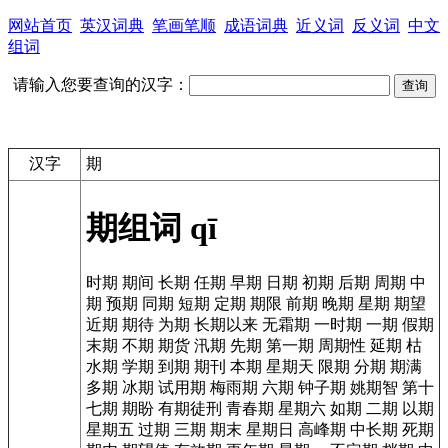
网站首页
英汉词典
笔画笔顺
成语词典
近义词
反义词
中文
组词
请输入您要查询的汉字：
汉字
期
期组词
qī
时期
期间
长期
任期
早期
日期
初期
后期
周期
中
期
预期
同期
短期
定期
期限
前期
晚期
星期
期望
近期
期待
为期
长期以来
无霜期
一时期
一期
假期
末期
不期
期货
汛期
先期
第一期
周期性
延期
枯
水期
学期
到期
期刊
本期
星期天
限期
分期
期满
多期
冰期
试用期
梅雨期
六期
钟子期
姚期智
第十
七期
期盼
有期徒刑
青春期
星期六
如期
二期
以期
星期五
过期
三期
期末
星期日
高峰期
中长期
死期