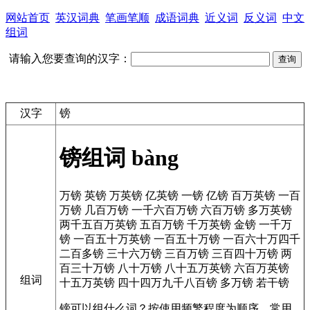
网站首页
英汉词典
笔画笔顺
成语词典
近义词
反义词
中文
组词
请输入您要查询的汉字：
汉字
镑
镑组词
bàng
万镑
英镑
万英镑
亿英镑
一镑
亿镑
百万英镑
一百
万镑
几百万镑
一千六百万镑
六百万镑
多万英镑
两千五百万英镑
五百万镑
千万英镑
金镑
一千万
镑
一百五十万英镑
一百五十万镑
一百六十万四千
二百多镑
三十六万镑
三百万镑
三百四十万镑
两
百三十万镑
八十万镑
八十五万英镑
六百万英镑
组词
十五万英镑
四十四万九千八百镑
多万镑
若干镑
镑可以组什么词？按使用频繁程度为顺序，常用