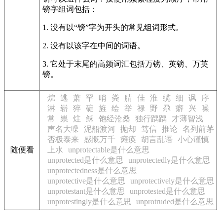
镑字组词包括：
1. 没有以“镑”字为开头的常见组词形式。
2. 没有以该字在中间的词语。
3. 它处于末尾的高频词汇包括万镑、英镑、万英
镑。
烷
逃
萧
罕
哨
粪
腈
佳
淮
缆
细
讽
序
淋
崭
猝
碇
旌
绘
举
禄
野
尕
癖
兴
噪
常
祟
炷
稣
饱经沧桑
独行踽踽
才薄智浅
声名大噪
泥船渡河
抛却
笃信
推论
名列前茅
否极泰来
感慨万千
瘫痪
胡言乱语
小心谨慎
随便看
上水
unprotectable是什么意思
unprotected是什么意思
unprotectedly是什么意思
unprotectedness是什么意思
unprotective是什么意思
unprotectively是什么意思
unprotestant是什么意思
unprotested是什么意思
unprotestingly是什么意思
unprotruded是什么意思